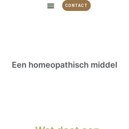
CONTACT
ALLES OVER HOMEOPATHIE
VOOR WELKE KLACHT
OVER MONIQUE
Een homeopathisch middel