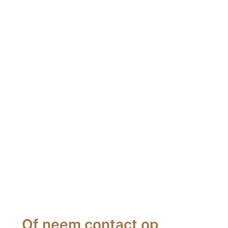
Ik kijk er naar uit om je te ontmoeten
Of neem contact op