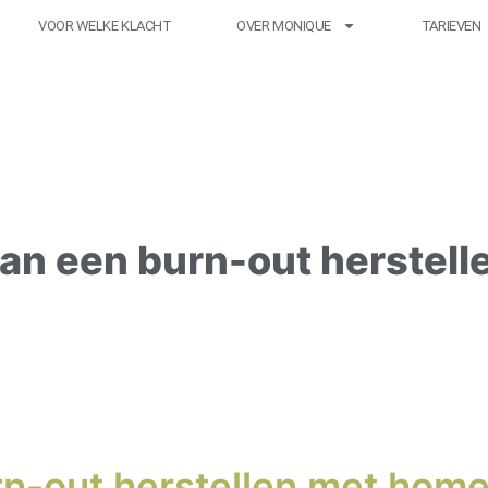
VOOR WELKE KLACHT
OVER MONIQUE
TARIEVEN
an een burn-out herstell
rn-out herstellen met hom