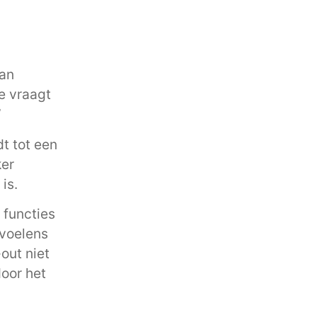
van
Je vraagt
’
t tot een
ker
is.
 functies
evoelens
out niet
door het