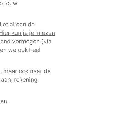
op jouw
iet alleen de
Hier kun je je inlezen
elend vermogen (via
ten we ook heel
e, maar ook naar de
 aan, rekening
ven.