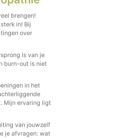
veel brengen!
terk in! Bij
itingen over
sprong is van je
n burn-out is niet
eningen in het
achterliggende
 Mijn ervaring ligt
uiting van jouwzelf
je je afvragen: wat