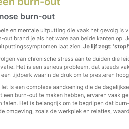
een burn-out
nose burn-out
ele en mentale uitputting die vaak het gevolg is 
rn-out brand je als het ware aan beide kanten op. 
ei uitputtingssymptomen laat zien.
Je lijf zegt: ‘stop!
lgen van chronische stress aan te duiden die leid
atie. Het is een serieus probleem, dat steeds va
een tijdperk waarin de druk om te presteren hoog 
et is een complexe aandoening die de dagelijkse
t een burn-out te maken hebben, ervaren vaak g
 falen. Het is belangrijk om te begrijpen dat burn-
 de omgeving, zoals de werkplek en relaties, waar