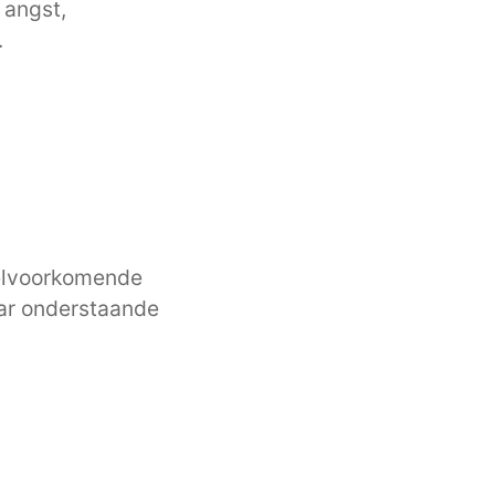
 angst,
.
eelvoorkomende
aar onderstaande