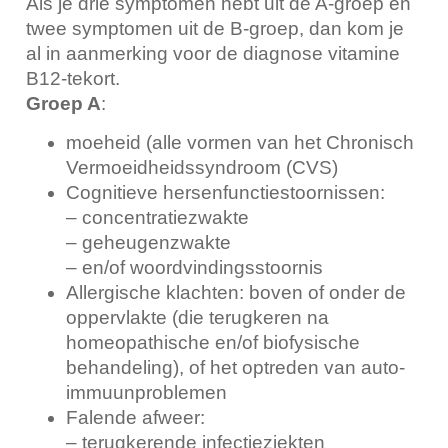
Als je drie symptomen hebt uit de A-groep en
twee symptomen uit de B-groep, dan kom je
al in aanmerking voor de diagnose vitamine
B12-tekort.
Groep A
:
moeheid (alle vormen van het Chronisch
Vermoeidheidssyndroom (CVS)
Cognitieve hersenfunctiestoornissen:
– concentratiezwakte
– geheugenzwakte
– en/of woordvindingsstoornis
Allergische klachten: boven of onder de
oppervlakte (die terugkeren na
homeopathische en/of biofysische
behandeling), of het optreden van auto-
immuunproblemen
Falende afweer:
– terugkerende infectieziekten