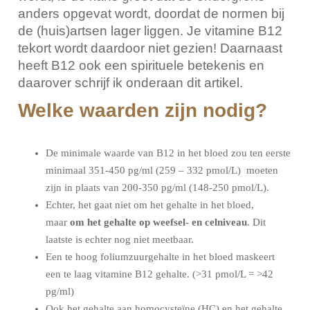
anders opgevat wordt, doordat de normen bij
de (huis)artsen lager liggen. Je vitamine B12
tekort wordt daardoor niet gezien! Daarnaast
heeft B12 ook een spirituele betekenis en
daarover schrijf ik onderaan dit artikel.
Welke waarden zijn nodig?
De minimale waarde van B12 in het bloed zou ten eerste
minimaal 351-450 pg/ml (259 – 332 pmol/L) moeten
zijn in plaats van 200-350 pg/ml (148-250 pmol/L).
Echter, het gaat niet om het gehalte in het bloed,
maar
om het gehalte op weefsel- en celniveau
. Dit
laatste is echter nog niet meetbaar.
Een te hoog foliumzuurgehalte in het bloed maskeert
een te laag vitamine B12 gehalte. (>31 pmol/L = >42
pg/ml)
Ook het gehalte aan homocysteïne (HC) en het gehalte