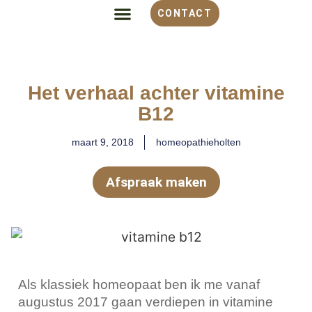
CONTACT
ALLES OVER HOMEOPATHIE
VOOR WELKE KLACHT
OVER MONIQUE
Het verhaal achter vitamine
B12
maart 9, 2018
homeopathieholten
Afspraak maken
Als klassiek homeopaat ben ik me vanaf
augustus 2017 gaan verdiepen in vitamine