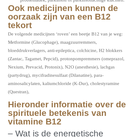
problematiek, parkinson of parkinsonachtige klachten.
Ook medicijnen kunnen de
oorzaak zijn van een B12
tekort
De volgende medicijnen ‘roven’ een beetje B12 van je weg:
Metformine (Glucophage), maagzuurremmers,
bloeddrukverlagers, anti-epileptica, colchicine, H2 blokkers
(Zantac, Tagamet, Pepcid), protonpompremmers (omeprazol,
Nexium, Prevacid, Protonix), N2O (anesthesie), lachgas
(partydrug), mycifradinesulfaat (Dilanatine), para-
aminosalicylaten, kaliumchloride (K-Dur), cholestyramine
(Questran),
Hieronder informatie over de
spirituele betekenis van
vitamine B12
– Wat is de energetische