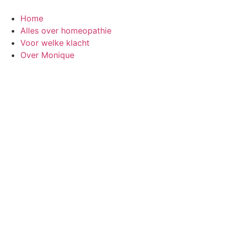
Ga
naar
Home
de
Alles over homeopathie
inhoud
Voor welke klacht
Over Monique