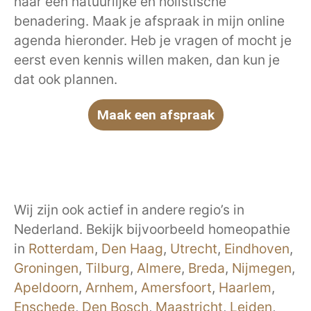
naar een natuurlijke en holistische
benadering. Maak je afspraak in mijn online
agenda hieronder. Heb je vragen of mocht je
eerst even kennis willen maken, dan kun je
dat ook plannen.
Maak een afspraak
Wij zijn ook actief in andere regio’s in
Nederland. Bekijk bijvoorbeeld homeopathie
in
Rotterdam
,
Den Haag
,
Utrecht
,
Eindhoven
,
Groningen
,
Tilburg
,
Almere
,
Breda
,
Nijmegen
,
Apeldoorn
,
Arnhem
,
Amersfoort
,
Haarlem
,
Enschede
,
Den Bosch
,
Maastricht
,
Leiden
,