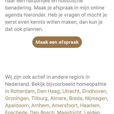
naar een natuurlijke en holistische
benadering. Maak je afspraak in mijn online
agenda hieronder. Heb je vragen of mocht je
eerst even kennis willen maken, dan kun je
dat ook plannen.
Maak een afspraak
Wij zijn ook actief in andere regio’s in
Nederland. Bekijk bijvoorbeeld homeopathie
in
Rotterdam
,
Den Haag
,
Utrecht
,
Eindhoven
,
Groningen
,
Tilburg
,
Almere
,
Breda
,
Nijmegen
,
Apeldoorn
,
Arnhem
,
Amersfoort
,
Haarlem
,
Enschede
,
Den Bosch
,
Maastricht
,
Leiden
,