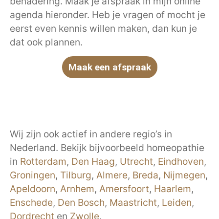
benadering. Maak je afspraak in mijn online
agenda hieronder. Heb je vragen of mocht je
eerst even kennis willen maken, dan kun je
dat ook plannen.
Maak een afspraak
Wij zijn ook actief in andere regio’s in
Nederland. Bekijk bijvoorbeeld homeopathie
in
Rotterdam
,
Den Haag
,
Utrecht
,
Eindhoven
,
Groningen
,
Tilburg
,
Almere
,
Breda
,
Nijmegen
,
Apeldoorn
,
Arnhem
,
Amersfoort
,
Haarlem
,
Enschede
,
Den Bosch
,
Maastricht
,
Leiden
,
Dordrecht
en
Zwolle
.