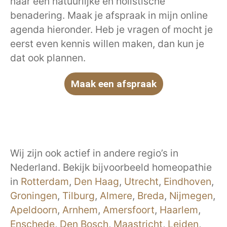
naar een natuurlijke en holistische
benadering. Maak je afspraak in mijn online
agenda hieronder. Heb je vragen of mocht je
eerst even kennis willen maken, dan kun je
dat ook plannen.
Maak een afspraak
Wij zijn ook actief in andere regio’s in
Nederland. Bekijk bijvoorbeeld homeopathie
in
Rotterdam
,
Den Haag
,
Utrecht
,
Eindhoven
,
Groningen
,
Tilburg
,
Almere
,
Breda
,
Nijmegen
,
Apeldoorn
,
Arnhem
,
Amersfoort
,
Haarlem
,
Enschede
,
Den Bosch
,
Maastricht
,
Leiden
,