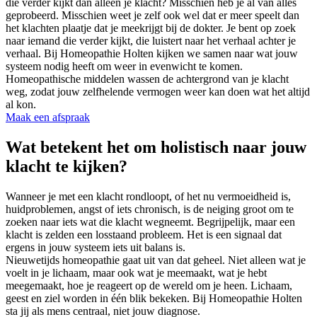
die verder kijkt dan alleen je klacht? Misschien heb je al van alles
geprobeerd. Misschien weet je zelf ook wel dat er meer speelt dan
het klachten plaatje dat je meekrijgt bij de dokter. Je bent op zoek
naar iemand die verder kijkt, die luistert naar het verhaal achter je
verhaal. Bij Homeopathie Holten kijken we samen naar wat jouw
systeem nodig heeft om weer in evenwicht te komen.
Homeopathische middelen wassen de achtergrond van je klacht
weg, zodat jouw zelfhelende vermogen weer kan doen wat het altijd
al kon.
Maak een afspraak
Wat betekent het om holistisch naar jouw
klacht te kijken?
Wanneer je met een klacht rondloopt, of het nu vermoeidheid is,
huidproblemen, angst of iets chronisch, is de neiging groot om te
zoeken naar iets wat die klacht wegneemt. Begrijpelijk, maar een
klacht is zelden een losstaand probleem. Het is een signaal dat
ergens in jouw systeem iets uit balans is.
Nieuwetijds homeopathie gaat uit van dat geheel. Niet alleen wat je
voelt in je lichaam, maar ook wat je meemaakt, wat je hebt
meegemaakt, hoe je reageert op de wereld om je heen. Lichaam,
geest en ziel worden in één blik bekeken. Bij Homeopathie Holten
sta jij als mens centraal, niet jouw diagnose.