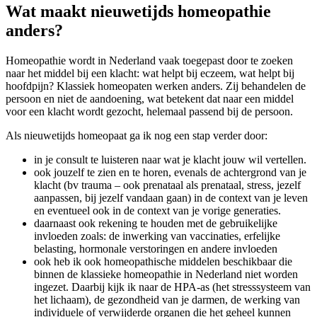
Wat maakt nieuwetijds homeopathie
anders?
Homeopathie wordt in Nederland vaak toegepast door te zoeken
naar het middel bij een klacht: wat helpt bij eczeem, wat helpt bij
hoofdpijn? Klassiek homeopaten werken anders. Zij behandelen de
persoon en niet de aandoening, wat betekent dat naar een middel
voor een klacht wordt gezocht, helemaal passend bij de persoon.
Als nieuwetijds homeopaat ga ik nog een stap verder door:
in je consult te luisteren naar wat je klacht jouw wil vertellen.
ook jouzelf te zien en te horen, evenals de achtergrond van je
klacht (bv trauma – ook prenataal als prenataal, stress, jezelf
aanpassen, bij jezelf vandaan gaan) in de context van je leven
en eventueel ook in de context van je vorige generaties.
daarnaast ook rekening te houden met de gebruikelijke
invloeden zoals: de inwerking van vaccinaties, erfelijke
belasting, hormonale verstoringen en andere invloeden
ook heb ik ook homeopathische middelen beschikbaar die
binnen de klassieke homeopathie in Nederland niet worden
ingezet. Daarbij kijk ik naar de HPA-as (het stresssysteem van
het lichaam), de gezondheid van je darmen, de werking van
individuele of verwijderde organen die het geheel kunnen