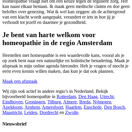
Homeopathie vraagt niet om een keuze tegen de reguliere zorg. Het
kan naast elkaar bestaan. Ik maak geen medische claims en doe geen
beloftes over genezing. Wat ik wel kan zeggen: als de achtergrond
van een klacht wordt aangepakt, verandert er iets in hoe jij je
verhoudt tot jezelf en daarmee je gezondheid.
Je bent van harte welkom voor
homeopathie in de regio Amsterdam
Herstellen met homeopathie is een waardevolle kans, vooral als je
op zoek bent naar een natuurlijke en holistische benadering. Maak je
afspraak in mijn online agenda hieronder. Heb je vragen of mocht je
eerst even kennis willen maken, dan kun je dat ook plannen.
Maak een afspraak
Wij zijn ook actief in andere regio’s in Nederland. Bekijk
bijvoorbeeld homeopathie in
Rotterdam
,
Den Haag
,
Utrecht
,
Eindhoven
,
Groningen
,
Tilburg
,
Almere
,
Breda
,
Nijmegen
,
Apeldoorn
,
Arnhem
,
Amersfoort
,
Haarlem
,
Enschede
,
Den Bosch
,
Maastricht
,
Leiden
,
Dordrecht
en
Zwolle
.
Nieuwsbrief