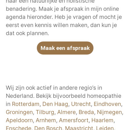
naar een natuurlijke en holistische
benadering. Maak je afspraak in mijn online
agenda hieronder. Heb je vragen of mocht je
eerst even kennis willen maken, dan kun je
dat ook plannen.
Maak een afspraak
Wij zijn ook actief in andere regio’s in
Nederland. Bekijk bijvoorbeeld homeopathie
in
Rotterdam
,
Den Haag
,
Utrecht
,
Eindhoven
,
Groningen
,
Tilburg
,
Almere
,
Breda
,
Nijmegen
,
Apeldoorn
,
Arnhem
,
Amersfoort
,
Haarlem
,
Enschede
,
Den Bosch
,
Maastricht
,
Leiden
,