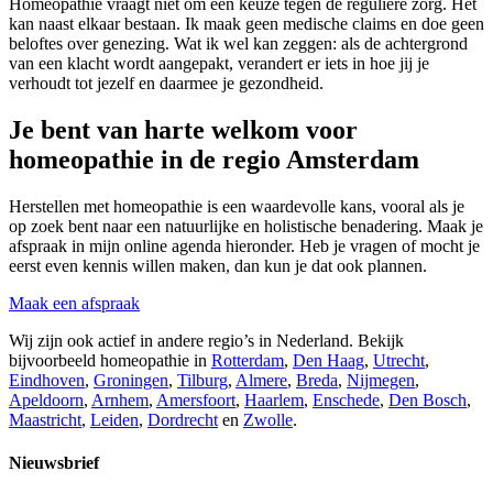
Homeopathie vraagt niet om een keuze tegen de reguliere zorg. Het
kan naast elkaar bestaan. Ik maak geen medische claims en doe geen
beloftes over genezing. Wat ik wel kan zeggen: als de achtergrond
van een klacht wordt aangepakt, verandert er iets in hoe jij je
verhoudt tot jezelf en daarmee je gezondheid.
Je bent van harte welkom voor
homeopathie in de regio Amsterdam
Herstellen met homeopathie is een waardevolle kans, vooral als je
op zoek bent naar een natuurlijke en holistische benadering. Maak je
afspraak in mijn online agenda hieronder. Heb je vragen of mocht je
eerst even kennis willen maken, dan kun je dat ook plannen.
Maak een afspraak
Wij zijn ook actief in andere regio’s in Nederland. Bekijk
bijvoorbeeld homeopathie in
Rotterdam
,
Den Haag
,
Utrecht
,
Eindhoven
,
Groningen
,
Tilburg
,
Almere
,
Breda
,
Nijmegen
,
Apeldoorn
,
Arnhem
,
Amersfoort
,
Haarlem
,
Enschede
,
Den Bosch
,
Maastricht
,
Leiden
,
Dordrecht
en
Zwolle
.
Nieuwsbrief