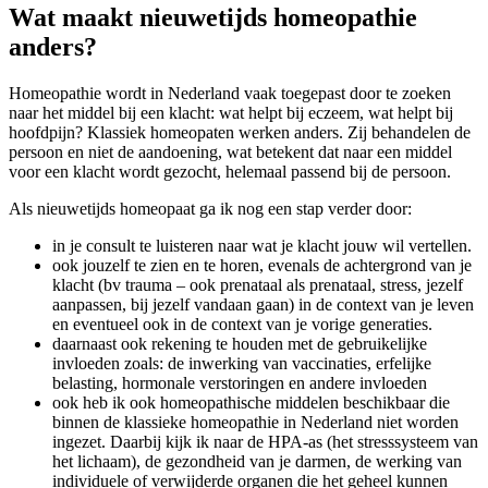
Wat maakt nieuwetijds homeopathie
anders?
Homeopathie wordt in Nederland vaak toegepast door te zoeken
naar het middel bij een klacht: wat helpt bij eczeem, wat helpt bij
hoofdpijn? Klassiek homeopaten werken anders. Zij behandelen de
persoon en niet de aandoening, wat betekent dat naar een middel
voor een klacht wordt gezocht, helemaal passend bij de persoon.
Als nieuwetijds homeopaat ga ik nog een stap verder door:
in je consult te luisteren naar wat je klacht jouw wil vertellen.
ook jouzelf te zien en te horen, evenals de achtergrond van je
klacht (bv trauma – ook prenataal als prenataal, stress, jezelf
aanpassen, bij jezelf vandaan gaan) in de context van je leven
en eventueel ook in de context van je vorige generaties.
daarnaast ook rekening te houden met de gebruikelijke
invloeden zoals: de inwerking van vaccinaties, erfelijke
belasting, hormonale verstoringen en andere invloeden
ook heb ik ook homeopathische middelen beschikbaar die
binnen de klassieke homeopathie in Nederland niet worden
ingezet. Daarbij kijk ik naar de HPA-as (het stresssysteem van
het lichaam), de gezondheid van je darmen, de werking van
individuele of verwijderde organen die het geheel kunnen