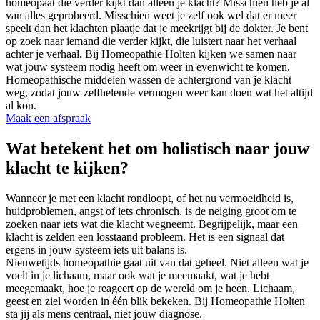
homeopaat die verder kijkt dan alleen je klacht? Misschien heb je al
van alles geprobeerd. Misschien weet je zelf ook wel dat er meer
speelt dan het klachten plaatje dat je meekrijgt bij de dokter. Je bent
op zoek naar iemand die verder kijkt, die luistert naar het verhaal
achter je verhaal. Bij Homeopathie Holten kijken we samen naar
wat jouw systeem nodig heeft om weer in evenwicht te komen.
Homeopathische middelen wassen de achtergrond van je klacht
weg, zodat jouw zelfhelende vermogen weer kan doen wat het altijd
al kon.
Maak een afspraak
Wat betekent het om holistisch naar jouw
klacht te kijken?
Wanneer je met een klacht rondloopt, of het nu vermoeidheid is,
huidproblemen, angst of iets chronisch, is de neiging groot om te
zoeken naar iets wat die klacht wegneemt. Begrijpelijk, maar een
klacht is zelden een losstaand probleem. Het is een signaal dat
ergens in jouw systeem iets uit balans is.
Nieuwetijds homeopathie gaat uit van dat geheel. Niet alleen wat je
voelt in je lichaam, maar ook wat je meemaakt, wat je hebt
meegemaakt, hoe je reageert op de wereld om je heen. Lichaam,
geest en ziel worden in één blik bekeken. Bij Homeopathie Holten
sta jij als mens centraal, niet jouw diagnose.