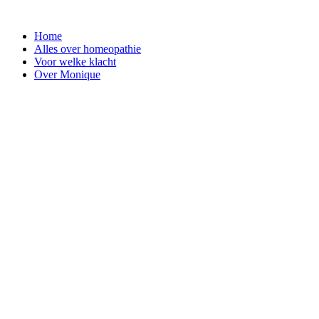
Ga
naar
Home
de
Alles over homeopathie
inhoud
Voor welke klacht
Over Monique