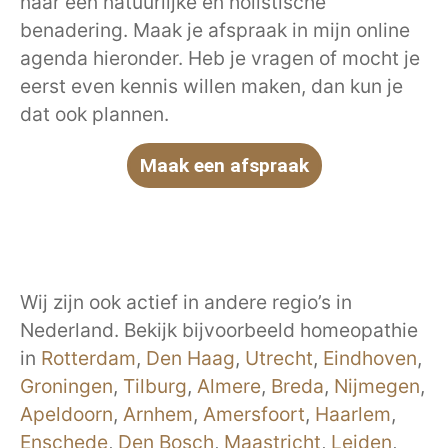
naar een natuurlijke en holistische
benadering. Maak je afspraak in mijn online
agenda hieronder. Heb je vragen of mocht je
eerst even kennis willen maken, dan kun je
dat ook plannen.
Maak een afspraak
Wij zijn ook actief in andere regio’s in
Nederland. Bekijk bijvoorbeeld homeopathie
in
Rotterdam
,
Den Haag
,
Utrecht
,
Eindhoven
,
Groningen
,
Tilburg
,
Almere
,
Breda
,
Nijmegen
,
Apeldoorn
,
Arnhem
,
Amersfoort
,
Haarlem
,
Enschede
,
Den Bosch
,
Maastricht
,
Leiden
,