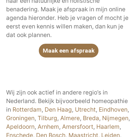
naar een natuurlijke en holistische
benadering. Maak je afspraak in mijn online
agenda hieronder. Heb je vragen of mocht je
eerst even kennis willen maken, dan kun je
dat ook plannen.
Maak een afspraak
Wij zijn ook actief in andere regio’s in
Nederland. Bekijk bijvoorbeeld homeopathie
in
Rotterdam
,
Den Haag
,
Utrecht
,
Eindhoven
,
Groningen
,
Tilburg
,
Almere
,
Breda
,
Nijmegen
,
Apeldoorn
,
Arnhem
,
Amersfoort
,
Haarlem
,
Enschede
,
Den Bosch
,
Maastricht
,
Leiden
,