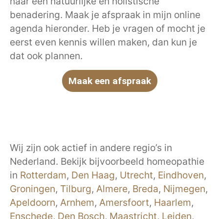
naar een natuurlijke en holistische
benadering. Maak je afspraak in mijn online
agenda hieronder. Heb je vragen of mocht je
eerst even kennis willen maken, dan kun je
dat ook plannen.
Maak een afspraak
Wij zijn ook actief in andere regio’s in
Nederland. Bekijk bijvoorbeeld homeopathie
in
Rotterdam
,
Den Haag
,
Utrecht
,
Eindhoven
,
Groningen
,
Tilburg
,
Almere
,
Breda
,
Nijmegen
,
Apeldoorn
,
Arnhem
,
Amersfoort
,
Haarlem
,
Enschede
,
Den Bosch
,
Maastricht
,
Leiden
,