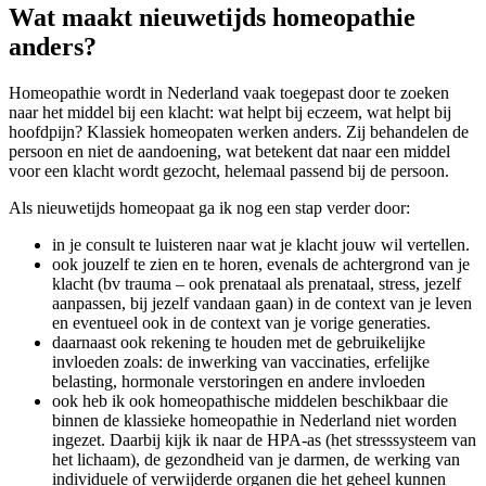
Wat maakt nieuwetijds homeopathie
anders?
Homeopathie wordt in Nederland vaak toegepast door te zoeken
naar het middel bij een klacht: wat helpt bij eczeem, wat helpt bij
hoofdpijn? Klassiek homeopaten werken anders. Zij behandelen de
persoon en niet de aandoening, wat betekent dat naar een middel
voor een klacht wordt gezocht, helemaal passend bij de persoon.
Als nieuwetijds homeopaat ga ik nog een stap verder door:
in je consult te luisteren naar wat je klacht jouw wil vertellen.
ook jouzelf te zien en te horen, evenals de achtergrond van je
klacht (bv trauma – ook prenataal als prenataal, stress, jezelf
aanpassen, bij jezelf vandaan gaan) in de context van je leven
en eventueel ook in de context van je vorige generaties.
daarnaast ook rekening te houden met de gebruikelijke
invloeden zoals: de inwerking van vaccinaties, erfelijke
belasting, hormonale verstoringen en andere invloeden
ook heb ik ook homeopathische middelen beschikbaar die
binnen de klassieke homeopathie in Nederland niet worden
ingezet. Daarbij kijk ik naar de HPA-as (het stresssysteem van
het lichaam), de gezondheid van je darmen, de werking van
individuele of verwijderde organen die het geheel kunnen