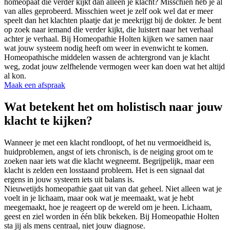
homeopaat die verder kijkt dan alleen je klacht? Misschien heb je al
van alles geprobeerd. Misschien weet je zelf ook wel dat er meer
speelt dan het klachten plaatje dat je meekrijgt bij de dokter. Je bent
op zoek naar iemand die verder kijkt, die luistert naar het verhaal
achter je verhaal. Bij Homeopathie Holten kijken we samen naar
wat jouw systeem nodig heeft om weer in evenwicht te komen.
Homeopathische middelen wassen de achtergrond van je klacht
weg, zodat jouw zelfhelende vermogen weer kan doen wat het altijd
al kon.
Maak een afspraak
Wat betekent het om holistisch naar jouw
klacht te kijken?
Wanneer je met een klacht rondloopt, of het nu vermoeidheid is,
huidproblemen, angst of iets chronisch, is de neiging groot om te
zoeken naar iets wat die klacht wegneemt. Begrijpelijk, maar een
klacht is zelden een losstaand probleem. Het is een signaal dat
ergens in jouw systeem iets uit balans is.
Nieuwetijds homeopathie gaat uit van dat geheel. Niet alleen wat je
voelt in je lichaam, maar ook wat je meemaakt, wat je hebt
meegemaakt, hoe je reageert op de wereld om je heen. Lichaam,
geest en ziel worden in één blik bekeken. Bij Homeopathie Holten
sta jij als mens centraal, niet jouw diagnose.