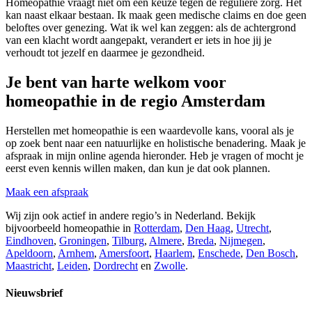
Homeopathie vraagt niet om een keuze tegen de reguliere zorg. Het
kan naast elkaar bestaan. Ik maak geen medische claims en doe geen
beloftes over genezing. Wat ik wel kan zeggen: als de achtergrond
van een klacht wordt aangepakt, verandert er iets in hoe jij je
verhoudt tot jezelf en daarmee je gezondheid.
Je bent van harte welkom voor
homeopathie in de regio Amsterdam
Herstellen met homeopathie is een waardevolle kans, vooral als je
op zoek bent naar een natuurlijke en holistische benadering. Maak je
afspraak in mijn online agenda hieronder. Heb je vragen of mocht je
eerst even kennis willen maken, dan kun je dat ook plannen.
Maak een afspraak
Wij zijn ook actief in andere regio’s in Nederland. Bekijk
bijvoorbeeld homeopathie in
Rotterdam
,
Den Haag
,
Utrecht
,
Eindhoven
,
Groningen
,
Tilburg
,
Almere
,
Breda
,
Nijmegen
,
Apeldoorn
,
Arnhem
,
Amersfoort
,
Haarlem
,
Enschede
,
Den Bosch
,
Maastricht
,
Leiden
,
Dordrecht
en
Zwolle
.
Nieuwsbrief