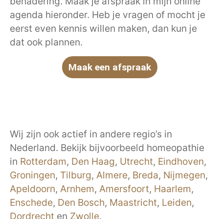
benadering. Maak je afspraak in mijn online
agenda hieronder. Heb je vragen of mocht je
eerst even kennis willen maken, dan kun je
dat ook plannen.
Maak een afspraak
Wij zijn ook actief in andere regio’s in
Nederland. Bekijk bijvoorbeeld homeopathie
in
Rotterdam
,
Den Haag
,
Utrecht
,
Eindhoven
,
Groningen
,
Tilburg
,
Almere
,
Breda
,
Nijmegen
,
Apeldoorn
,
Arnhem
,
Amersfoort
,
Haarlem
,
Enschede
,
Den Bosch
,
Maastricht
,
Leiden
,
Dordrecht
en
Zwolle
.