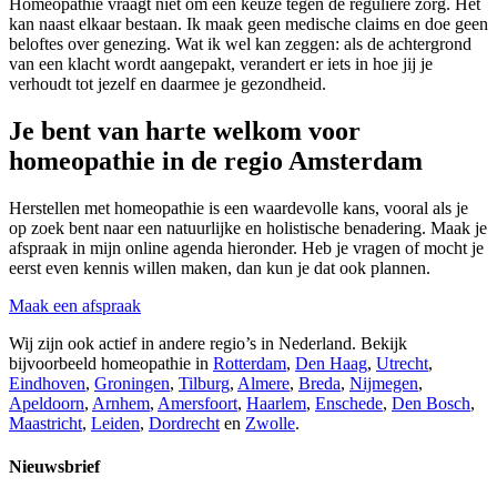
Homeopathie vraagt niet om een keuze tegen de reguliere zorg. Het
kan naast elkaar bestaan. Ik maak geen medische claims en doe geen
beloftes over genezing. Wat ik wel kan zeggen: als de achtergrond
van een klacht wordt aangepakt, verandert er iets in hoe jij je
verhoudt tot jezelf en daarmee je gezondheid.
Je bent van harte welkom voor
homeopathie in de regio Amsterdam
Herstellen met homeopathie is een waardevolle kans, vooral als je
op zoek bent naar een natuurlijke en holistische benadering. Maak je
afspraak in mijn online agenda hieronder. Heb je vragen of mocht je
eerst even kennis willen maken, dan kun je dat ook plannen.
Maak een afspraak
Wij zijn ook actief in andere regio’s in Nederland. Bekijk
bijvoorbeeld homeopathie in
Rotterdam
,
Den Haag
,
Utrecht
,
Eindhoven
,
Groningen
,
Tilburg
,
Almere
,
Breda
,
Nijmegen
,
Apeldoorn
,
Arnhem
,
Amersfoort
,
Haarlem
,
Enschede
,
Den Bosch
,
Maastricht
,
Leiden
,
Dordrecht
en
Zwolle
.
Nieuwsbrief