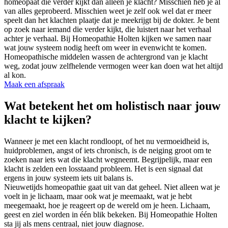
homeopaat die verder kijkt dan alleen je klacht? Misschien heb je al
van alles geprobeerd. Misschien weet je zelf ook wel dat er meer
speelt dan het klachten plaatje dat je meekrijgt bij de dokter. Je bent
op zoek naar iemand die verder kijkt, die luistert naar het verhaal
achter je verhaal. Bij Homeopathie Holten kijken we samen naar
wat jouw systeem nodig heeft om weer in evenwicht te komen.
Homeopathische middelen wassen de achtergrond van je klacht
weg, zodat jouw zelfhelende vermogen weer kan doen wat het altijd
al kon.
Maak een afspraak
Wat betekent het om holistisch naar jouw
klacht te kijken?
Wanneer je met een klacht rondloopt, of het nu vermoeidheid is,
huidproblemen, angst of iets chronisch, is de neiging groot om te
zoeken naar iets wat die klacht wegneemt. Begrijpelijk, maar een
klacht is zelden een losstaand probleem. Het is een signaal dat
ergens in jouw systeem iets uit balans is.
Nieuwetijds homeopathie gaat uit van dat geheel. Niet alleen wat je
voelt in je lichaam, maar ook wat je meemaakt, wat je hebt
meegemaakt, hoe je reageert op de wereld om je heen. Lichaam,
geest en ziel worden in één blik bekeken. Bij Homeopathie Holten
sta jij als mens centraal, niet jouw diagnose.