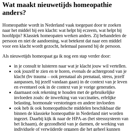
Wat maakt nieuwetijds homeopathie
anders?
Homeopathie wordt in Nederland vaak toegepast door te zoeken
naar het middel bij een klacht: wat helpt bij eczeem, wat helpt bij
hoofdpijn? Klassiek homeopaten werken anders. Zij behandelen de
persoon en niet de aandoening, wat betekent dat naar een middel
voor een klacht wordt gezocht, helemaal passend bij de persoon.
Als nieuwetijds homeopaat ga ik nog een stap verder door:
in je consult te luisteren naar wat je klacht jouw wil vertellen.
ook jouzelf te zien en te horen, evenals de achtergrond van je
klacht (bv trauma – ook prenataal als prenataal, stress, jezelf
aanpassen, bij jezelf vandaan gaan) in de context van je leven
en eventueel ook in de context van je vorige generaties.
daarnaast ook rekening te houden met de gebruikelijke
invloeden zoals: de inwerking van vaccinaties, erfelijke
belasting, hormonale verstoringen en andere invloeden
ook heb ik ook homeopathische middelen beschikbaar die
binnen de klassieke homeopathie in Nederland niet worden
ingezet. Daarbij kijk ik naar de HPA-as (het stresssysteem van
het lichaam), de gezondheid van je darmen, de werking van
individuele of verwijderde organen die het geheel kunnen