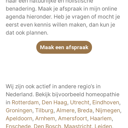
naar een natuurlijke en holistische
benadering. Maak je afspraak in mijn online
agenda hieronder. Heb je vragen of mocht je
eerst even kennis willen maken, dan kun je
dat ook plannen.
Maak een afspraak
Wij zijn ook actief in andere regio’s in
Nederland. Bekijk bijvoorbeeld homeopathie
in
Rotterdam
,
Den Haag
,
Utrecht
,
Eindhoven
,
Groningen
,
Tilburg
,
Almere
,
Breda
,
Nijmegen
,
Apeldoorn
,
Arnhem
,
Amersfoort
,
Haarlem
,
Enschede
,
Den Bosch
,
Maastricht
,
Leiden
,