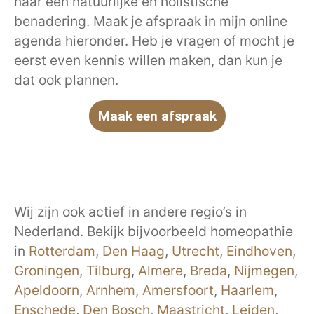
naar een natuurlijke en holistische
benadering. Maak je afspraak in mijn online
agenda hieronder. Heb je vragen of mocht je
eerst even kennis willen maken, dan kun je
dat ook plannen.
Maak een afspraak
Wij zijn ook actief in andere regio’s in
Nederland. Bekijk bijvoorbeeld homeopathie
in
Rotterdam
,
Den Haag
,
Utrecht
,
Eindhoven
,
Groningen
,
Tilburg
,
Almere
,
Breda
,
Nijmegen
,
Apeldoorn
,
Arnhem
,
Amersfoort
,
Haarlem
,
Enschede
,
Den Bosch
,
Maastricht
,
Leiden
,