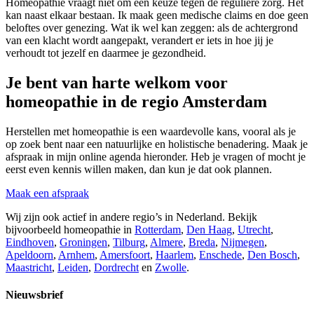
Homeopathie vraagt niet om een keuze tegen de reguliere zorg. Het
kan naast elkaar bestaan. Ik maak geen medische claims en doe geen
beloftes over genezing. Wat ik wel kan zeggen: als de achtergrond
van een klacht wordt aangepakt, verandert er iets in hoe jij je
verhoudt tot jezelf en daarmee je gezondheid.
Je bent van harte welkom voor
homeopathie in de regio Amsterdam
Herstellen met homeopathie is een waardevolle kans, vooral als je
op zoek bent naar een natuurlijke en holistische benadering. Maak je
afspraak in mijn online agenda hieronder. Heb je vragen of mocht je
eerst even kennis willen maken, dan kun je dat ook plannen.
Maak een afspraak
Wij zijn ook actief in andere regio’s in Nederland. Bekijk
bijvoorbeeld homeopathie in
Rotterdam
,
Den Haag
,
Utrecht
,
Eindhoven
,
Groningen
,
Tilburg
,
Almere
,
Breda
,
Nijmegen
,
Apeldoorn
,
Arnhem
,
Amersfoort
,
Haarlem
,
Enschede
,
Den Bosch
,
Maastricht
,
Leiden
,
Dordrecht
en
Zwolle
.
Nieuwsbrief