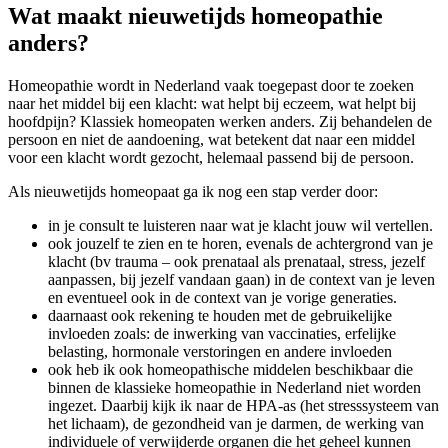
Wat maakt nieuwetijds homeopathie
anders?
Homeopathie wordt in Nederland vaak toegepast door te zoeken
naar het middel bij een klacht: wat helpt bij eczeem, wat helpt bij
hoofdpijn? Klassiek homeopaten werken anders. Zij behandelen de
persoon en niet de aandoening, wat betekent dat naar een middel
voor een klacht wordt gezocht, helemaal passend bij de persoon.
Als nieuwetijds homeopaat ga ik nog een stap verder door:
in je consult te luisteren naar wat je klacht jouw wil vertellen.
ook jouzelf te zien en te horen, evenals de achtergrond van je
klacht (bv trauma – ook prenataal als prenataal, stress, jezelf
aanpassen, bij jezelf vandaan gaan) in de context van je leven
en eventueel ook in de context van je vorige generaties.
daarnaast ook rekening te houden met de gebruikelijke
invloeden zoals: de inwerking van vaccinaties, erfelijke
belasting, hormonale verstoringen en andere invloeden
ook heb ik ook homeopathische middelen beschikbaar die
binnen de klassieke homeopathie in Nederland niet worden
ingezet. Daarbij kijk ik naar de HPA-as (het stresssysteem van
het lichaam), de gezondheid van je darmen, de werking van
individuele of verwijderde organen die het geheel kunnen