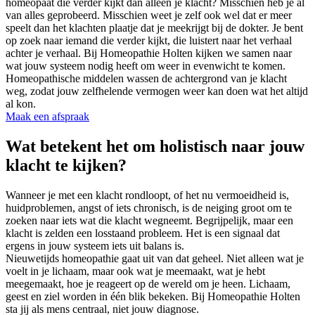
homeopaat die verder kijkt dan alleen je klacht? Misschien heb je al
van alles geprobeerd. Misschien weet je zelf ook wel dat er meer
speelt dan het klachten plaatje dat je meekrijgt bij de dokter. Je bent
op zoek naar iemand die verder kijkt, die luistert naar het verhaal
achter je verhaal. Bij Homeopathie Holten kijken we samen naar
wat jouw systeem nodig heeft om weer in evenwicht te komen.
Homeopathische middelen wassen de achtergrond van je klacht
weg, zodat jouw zelfhelende vermogen weer kan doen wat het altijd
al kon.
Maak een afspraak
Wat betekent het om holistisch naar jouw
klacht te kijken?
Wanneer je met een klacht rondloopt, of het nu vermoeidheid is,
huidproblemen, angst of iets chronisch, is de neiging groot om te
zoeken naar iets wat die klacht wegneemt. Begrijpelijk, maar een
klacht is zelden een losstaand probleem. Het is een signaal dat
ergens in jouw systeem iets uit balans is.
Nieuwetijds homeopathie gaat uit van dat geheel. Niet alleen wat je
voelt in je lichaam, maar ook wat je meemaakt, wat je hebt
meegemaakt, hoe je reageert op de wereld om je heen. Lichaam,
geest en ziel worden in één blik bekeken. Bij Homeopathie Holten
sta jij als mens centraal, niet jouw diagnose.