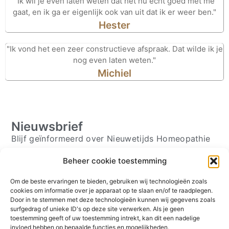
"Ik wil je even laten weten dat het nu echt goed met me
gaat, en ik ga er eigenlijk ook van uit dat ik er weer ben."
Hester
"Ik vond het een zeer constructieve afspraak. Dat wilde ik je
nog even laten weten."
Michiel
Nieuwsbrief
Blijf geïnformeerd over Nieuwetijds Homeopathie
Beheer cookie toestemming
Om de beste ervaringen te bieden, gebruiken wij technologieën zoals
Schrijf je in ⟶
cookies om informatie over je apparaat op te slaan en/of te raadplegen.
Volg mij
Door in te stemmen met deze technologieën kunnen wij gegevens zoals
surfgedrag of unieke ID's op deze site verwerken. Als je geen
toestemming geeft of uw toestemming intrekt, kan dit een nadelige
invloed hebben op bepaalde functies en mogelijkheden.