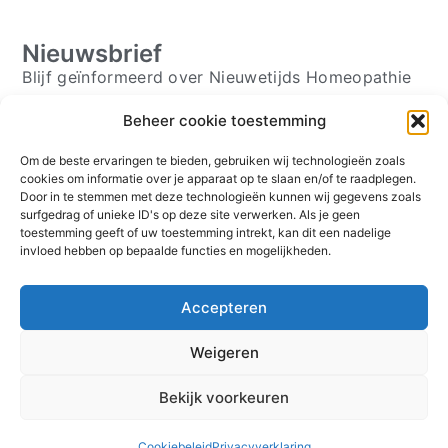
Nieuwsbrief
Blijf geïnformeerd over Nieuwetijds Homeopathie
Beheer cookie toestemming
Om de beste ervaringen te bieden, gebruiken wij technologieën zoals
Schrijf je in ⟶
cookies om informatie over je apparaat op te slaan en/of te raadplegen.
Door in te stemmen met deze technologieën kunnen wij gegevens zoals
Volg mij
surfgedrag of unieke ID's op deze site verwerken. Als je geen
toestemming geeft of uw toestemming intrekt, kan dit een nadelige
invloed hebben op bepaalde functies en mogelijkheden.
Over
Contact
Accepteren
Plan direct een afspraak
Klachtenreglement
Weigeren
© Homeopathie Holten 2026
Bekijk voorkeuren
Cookiebeleid
Privacyverklaring