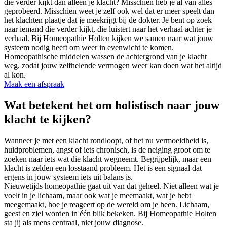
die verder kijkt dan alleen je klacht? Misschien heb je al van alles
geprobeerd. Misschien weet je zelf ook wel dat er meer speelt dan
het klachten plaatje dat je meekrijgt bij de dokter. Je bent op zoek
naar iemand die verder kijkt, die luistert naar het verhaal achter je
verhaal. Bij Homeopathie Holten kijken we samen naar wat jouw
systeem nodig heeft om weer in evenwicht te komen.
Homeopathische middelen wassen de achtergrond van je klacht
weg, zodat jouw zelfhelende vermogen weer kan doen wat het altijd
al kon.
Maak een afspraak
Wat betekent het om holistisch naar jouw
klacht te kijken?
Wanneer je met een klacht rondloopt, of het nu vermoeidheid is,
huidproblemen, angst of iets chronisch, is de neiging groot om te
zoeken naar iets wat die klacht wegneemt. Begrijpelijk, maar een
klacht is zelden een losstaand probleem. Het is een signaal dat
ergens in jouw systeem iets uit balans is.
Nieuwetijds homeopathie gaat uit van dat geheel. Niet alleen wat je
voelt in je lichaam, maar ook wat je meemaakt, wat je hebt
meegemaakt, hoe je reageert op de wereld om je heen. Lichaam,
geest en ziel worden in één blik bekeken. Bij Homeopathie Holten
sta jij als mens centraal, niet jouw diagnose.