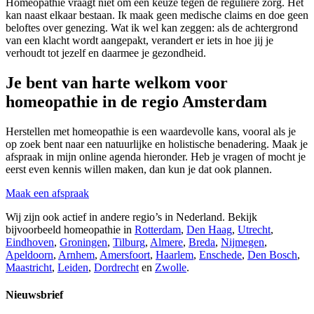
Homeopathie vraagt niet om een keuze tegen de reguliere zorg. Het
kan naast elkaar bestaan. Ik maak geen medische claims en doe geen
beloftes over genezing. Wat ik wel kan zeggen: als de achtergrond
van een klacht wordt aangepakt, verandert er iets in hoe jij je
verhoudt tot jezelf en daarmee je gezondheid.
Je bent van harte welkom voor
homeopathie in de regio Amsterdam
Herstellen met homeopathie is een waardevolle kans, vooral als je
op zoek bent naar een natuurlijke en holistische benadering. Maak je
afspraak in mijn online agenda hieronder. Heb je vragen of mocht je
eerst even kennis willen maken, dan kun je dat ook plannen.
Maak een afspraak
Wij zijn ook actief in andere regio’s in Nederland. Bekijk
bijvoorbeeld homeopathie in
Rotterdam
,
Den Haag
,
Utrecht
,
Eindhoven
,
Groningen
,
Tilburg
,
Almere
,
Breda
,
Nijmegen
,
Apeldoorn
,
Arnhem
,
Amersfoort
,
Haarlem
,
Enschede
,
Den Bosch
,
Maastricht
,
Leiden
,
Dordrecht
en
Zwolle
.
Nieuwsbrief