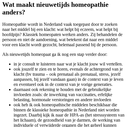
Wat maakt nieuwetijds homeopathie
anders?
Homeopathie wordt in Nederland vaak toegepast door te zoeken
naar het middel bij een klacht: wat helpt bij eczeem, wat helpt bij
hoofdpijn? Klassiek homeopaten werken anders. Zij behandelen de
persoon en niet de aandoening, wat betekent dat naar een middel
voor een klacht wordt gezocht, helemaal passend bij de persoon.
Als nieuwetijds homeopaat ga ik nog een stap verder door:
in je consult te luisteren naar wat je klacht jouw wil vertellen.
ook jouzelf te zien en te horen, evenals de achtergrond van je
klacht (bv trauma – ook prenataal als prenataal, stress, jezelf
aanpassen, bij jezelf vandaan gaan) in de context van je leven
en eventueel ook in de context van je vorige generaties.
daarnaast ook rekening te houden met de gebruikelijke
invloeden zoals: de inwerking van vaccinaties, erfelijke
belasting, hormonale verstoringen en andere invloeden
ook heb ik ook homeopathische middelen beschikbaar die
binnen de klassieke homeopathie in Nederland niet worden
ingezet. Daarbij kijk ik naar de HPA-as (het stresssysteem van
het lichaam), de gezondheid van je darmen, de werking van
individuele of verwijderde organen die het geheel kunnen