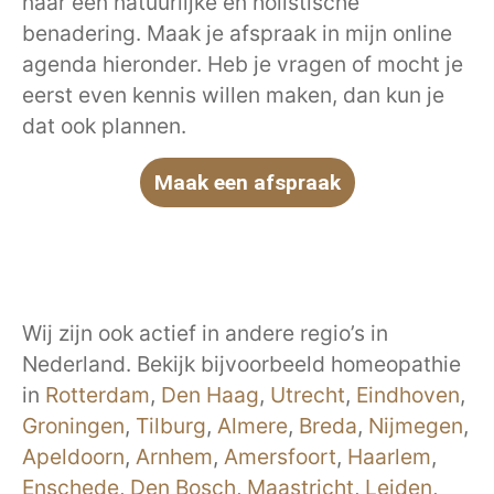
naar een natuurlijke en holistische
benadering. Maak je afspraak in mijn online
agenda hieronder. Heb je vragen of mocht je
eerst even kennis willen maken, dan kun je
dat ook plannen.
Maak een afspraak
Wij zijn ook actief in andere regio’s in
Nederland. Bekijk bijvoorbeeld homeopathie
in
Rotterdam
,
Den Haag
,
Utrecht
,
Eindhoven
,
Groningen
,
Tilburg
,
Almere
,
Breda
,
Nijmegen
,
Apeldoorn
,
Arnhem
,
Amersfoort
,
Haarlem
,
Enschede
,
Den Bosch
,
Maastricht
,
Leiden
,