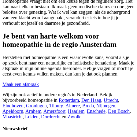
Homeopathie vraagt niet om een keuze tegen de reguliere zorg. Het
kan naast elkaar bestaan. Ik maak geen medische claims en doe geen
beloftes over genezing. Wat ik wel kan zeggen: als de achtergrond
van een klacht wordt aangepakt, verandert er iets in hoe jij je
verhoudt tot jezelf en daarmee je gezondheid.
Je bent van harte welkom voor
homeopathie in de regio Amsterdam
Herstellen met homeopathie is een waardevolle kans, vooral als je
op zoek bent naar een natuurlijke en holistische benadering. Maak je
afspraak in mijn online agenda hieronder. Heb je vragen of mocht je
eerst even kennis willen maken, dan kun je dat ook plannen.
Maak een afspraak
Wij zijn ook actief in andere regio’s in Nederland. Bekijk
bijvoorbeeld homeopathie in
Rotterdam
,
Den Haag
,
Utrecht
,
Eindhoven
,
Groningen
,
Tilburg
,
Almere
,
Breda
,
Nijmegen
,
Apeldoorn
,
Arnhem
,
Amersfoort
,
Haarlem
,
Enschede
,
Den Bosch
,
Maastricht
,
Leiden
,
Dordrecht
en
Zwolle
.
Nieuwsbrief