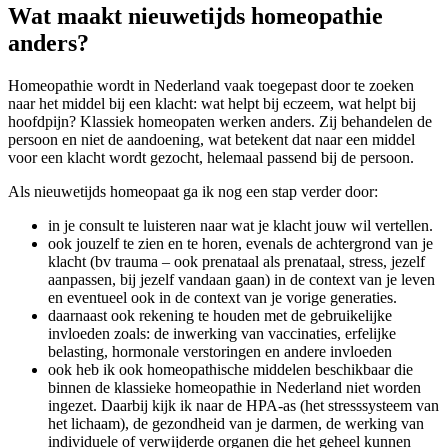
Wat maakt nieuwetijds homeopathie
anders?
Homeopathie wordt in Nederland vaak toegepast door te zoeken
naar het middel bij een klacht: wat helpt bij eczeem, wat helpt bij
hoofdpijn? Klassiek homeopaten werken anders. Zij behandelen de
persoon en niet de aandoening, wat betekent dat naar een middel
voor een klacht wordt gezocht, helemaal passend bij de persoon.
Als nieuwetijds homeopaat ga ik nog een stap verder door:
in je consult te luisteren naar wat je klacht jouw wil vertellen.
ook jouzelf te zien en te horen, evenals de achtergrond van je
klacht (bv trauma – ook prenataal als prenataal, stress, jezelf
aanpassen, bij jezelf vandaan gaan) in de context van je leven
en eventueel ook in de context van je vorige generaties.
daarnaast ook rekening te houden met de gebruikelijke
invloeden zoals: de inwerking van vaccinaties, erfelijke
belasting, hormonale verstoringen en andere invloeden
ook heb ik ook homeopathische middelen beschikbaar die
binnen de klassieke homeopathie in Nederland niet worden
ingezet. Daarbij kijk ik naar de HPA-as (het stresssysteem van
het lichaam), de gezondheid van je darmen, de werking van
individuele of verwijderde organen die het geheel kunnen