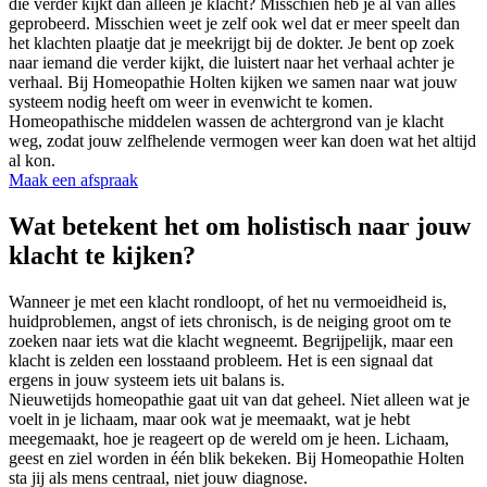
die verder kijkt dan alleen je klacht? Misschien heb je al van alles
geprobeerd. Misschien weet je zelf ook wel dat er meer speelt dan
het klachten plaatje dat je meekrijgt bij de dokter. Je bent op zoek
naar iemand die verder kijkt, die luistert naar het verhaal achter je
verhaal. Bij Homeopathie Holten kijken we samen naar wat jouw
systeem nodig heeft om weer in evenwicht te komen.
Homeopathische middelen wassen de achtergrond van je klacht
weg, zodat jouw zelfhelende vermogen weer kan doen wat het altijd
al kon.
Maak een afspraak
Wat betekent het om holistisch naar jouw
klacht te kijken?
Wanneer je met een klacht rondloopt, of het nu vermoeidheid is,
huidproblemen, angst of iets chronisch, is de neiging groot om te
zoeken naar iets wat die klacht wegneemt. Begrijpelijk, maar een
klacht is zelden een losstaand probleem. Het is een signaal dat
ergens in jouw systeem iets uit balans is.
Nieuwetijds homeopathie gaat uit van dat geheel. Niet alleen wat je
voelt in je lichaam, maar ook wat je meemaakt, wat je hebt
meegemaakt, hoe je reageert op de wereld om je heen. Lichaam,
geest en ziel worden in één blik bekeken. Bij Homeopathie Holten
sta jij als mens centraal, niet jouw diagnose.