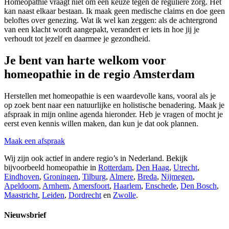
Homeopathie vraagt niet om een keuze tegen de reguliere zorg. Het
kan naast elkaar bestaan. Ik maak geen medische claims en doe geen
beloftes over genezing. Wat ik wel kan zeggen: als de achtergrond
van een klacht wordt aangepakt, verandert er iets in hoe jij je
verhoudt tot jezelf en daarmee je gezondheid.
Je bent van harte welkom voor
homeopathie in de regio Amsterdam
Herstellen met homeopathie is een waardevolle kans, vooral als je
op zoek bent naar een natuurlijke en holistische benadering. Maak je
afspraak in mijn online agenda hieronder. Heb je vragen of mocht je
eerst even kennis willen maken, dan kun je dat ook plannen.
Maak een afspraak
Wij zijn ook actief in andere regio’s in Nederland. Bekijk
bijvoorbeeld homeopathie in
Rotterdam
,
Den Haag
,
Utrecht
,
Eindhoven
,
Groningen
,
Tilburg
,
Almere
,
Breda
,
Nijmegen
,
Apeldoorn
,
Arnhem
,
Amersfoort
,
Haarlem
,
Enschede
,
Den Bosch
,
Maastricht
,
Leiden
,
Dordrecht
en
Zwolle
.
Nieuwsbrief