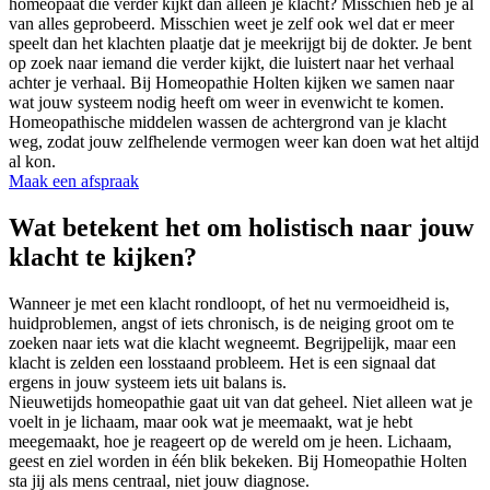
homeopaat die verder kijkt dan alleen je klacht? Misschien heb je al
van alles geprobeerd. Misschien weet je zelf ook wel dat er meer
speelt dan het klachten plaatje dat je meekrijgt bij de dokter. Je bent
op zoek naar iemand die verder kijkt, die luistert naar het verhaal
achter je verhaal. Bij Homeopathie Holten kijken we samen naar
wat jouw systeem nodig heeft om weer in evenwicht te komen.
Homeopathische middelen wassen de achtergrond van je klacht
weg, zodat jouw zelfhelende vermogen weer kan doen wat het altijd
al kon.
Maak een afspraak
Wat betekent het om holistisch naar jouw
klacht te kijken?
Wanneer je met een klacht rondloopt, of het nu vermoeidheid is,
huidproblemen, angst of iets chronisch, is de neiging groot om te
zoeken naar iets wat die klacht wegneemt. Begrijpelijk, maar een
klacht is zelden een losstaand probleem. Het is een signaal dat
ergens in jouw systeem iets uit balans is.
Nieuwetijds homeopathie gaat uit van dat geheel. Niet alleen wat je
voelt in je lichaam, maar ook wat je meemaakt, wat je hebt
meegemaakt, hoe je reageert op de wereld om je heen. Lichaam,
geest en ziel worden in één blik bekeken. Bij Homeopathie Holten
sta jij als mens centraal, niet jouw diagnose.