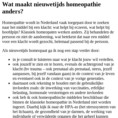
Wat maakt nieuwetijds homeopathie
anders?
Homeopathie wordt in Nederland vaak toegepast door te zoeken
naar het middel bij een klacht: wat helpt bij eczeem, wat helpt bij
hoofdpijn? Klassiek homeopaten werken anders. Zij behandelen de
persoon en niet de aandoening, wat betekent dat naar een middel
voor een klacht wordt gezocht, helemaal passend bij de persoon.
Als nieuwetijds homeopaat ga ik nog een stap verder door:
in je consult te luisteren naar wat je klacht jouw wil vertellen.
ook jouzelf te zien en te horen, evenals de achtergrond van je
klacht (bv trauma – ook prenataal als prenataal, stress, jezelf
aanpassen, bij jezelf vandaan gaan) in de context van je leven
en eventueel ook in de context van je vorige generaties.
daarnaast ook rekening te houden met de gebruikelijke
invloeden zoals: de inwerking van vaccinaties, erfelijke
belasting, hormonale verstoringen en andere invloeden
ook heb ik ook homeopathische middelen beschikbaar die
binnen de klassieke homeopathie in Nederland niet worden
ingezet. Daarbij kijk ik naar de HPA-as (het stresssysteem van
het lichaam), de gezondheid van je darmen, de werking van
individuele of verwijderde organen die het geheel kunnen