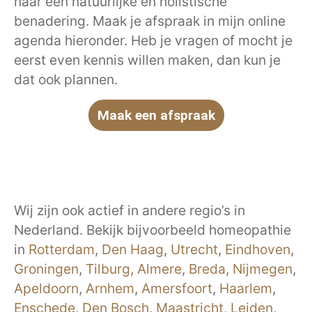
naar een natuurlijke en holistische
benadering. Maak je afspraak in mijn online
agenda hieronder. Heb je vragen of mocht je
eerst even kennis willen maken, dan kun je
dat ook plannen.
Maak een afspraak
Wij zijn ook actief in andere regio’s in
Nederland. Bekijk bijvoorbeeld homeopathie
in
Rotterdam
,
Den Haag
,
Utrecht
,
Eindhoven
,
Groningen
,
Tilburg
,
Almere
,
Breda
,
Nijmegen
,
Apeldoorn
,
Arnhem
,
Amersfoort
,
Haarlem
,
Enschede
,
Den Bosch
,
Maastricht
,
Leiden
,