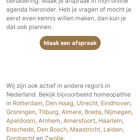
benadering. Maak je afspraak in mijn online
agenda hieronder. Heb je vragen of mocht je
eerst even kennis willen maken, dan kun je
dat ook plannen.
Maak een afspraak
Wij zijn ook actief in andere regio’s in
Nederland. Bekijk bijvoorbeeld homeopathie
in
Rotterdam
,
Den Haag
,
Utrecht
,
Eindhoven
,
Groningen
,
Tilburg
,
Almere
,
Breda
,
Nijmegen
,
Apeldoorn
,
Arnhem
,
Amersfoort
,
Haarlem
,
Enschede
,
Den Bosch
,
Maastricht
,
Leiden
,
Dordrecht
en
Zwolle
.