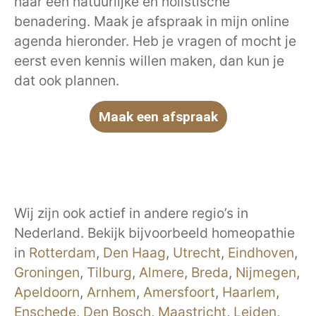
naar een natuurlijke en holistische
benadering. Maak je afspraak in mijn online
agenda hieronder. Heb je vragen of mocht je
eerst even kennis willen maken, dan kun je
dat ook plannen.
Maak een afspraak
Wij zijn ook actief in andere regio’s in
Nederland. Bekijk bijvoorbeeld homeopathie
in
Rotterdam
,
Den Haag
,
Utrecht
,
Eindhoven
,
Groningen
,
Tilburg
,
Almere
,
Breda
,
Nijmegen
,
Apeldoorn
,
Arnhem
,
Amersfoort
,
Haarlem
,
Enschede
,
Den Bosch
,
Maastricht
,
Leiden
,