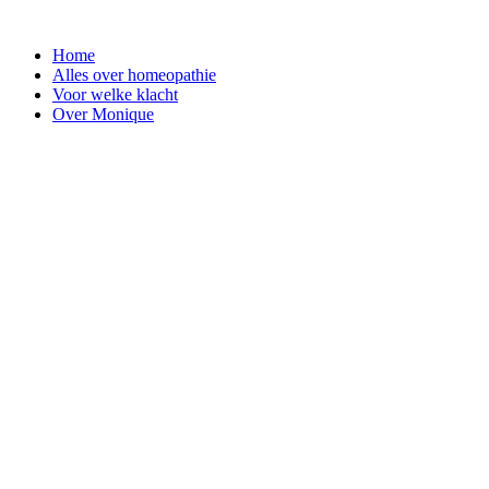
Ga
naar
Home
de
Alles over homeopathie
inhoud
Voor welke klacht
Over Monique