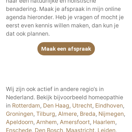
naar een natuurlijke en holistische
benadering. Maak je afspraak in mijn online
agenda hieronder. Heb je vragen of mocht je
eerst even kennis willen maken, dan kun je
dat ook plannen.
Maak een afspraak
Wij zijn ook actief in andere regio’s in
Nederland. Bekijk bijvoorbeeld homeopathie
in
Rotterdam
,
Den Haag
,
Utrecht
,
Eindhoven
,
Groningen
,
Tilburg
,
Almere
,
Breda
,
Nijmegen
,
Apeldoorn
,
Arnhem
,
Amersfoort
,
Haarlem
,
Enschede
,
Den Bosch
,
Maastricht
,
Leiden
,