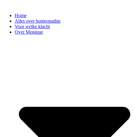
Ga
naar
Home
de
Alles over homeopathie
inhoud
Voor welke klacht
Over Monique