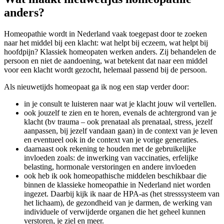
anders?
Homeopathie wordt in Nederland vaak toegepast door te zoeken
naar het middel bij een klacht: wat helpt bij eczeem, wat helpt bij
hoofdpijn? Klassiek homeopaten werken anders. Zij behandelen de
persoon en niet de aandoening, wat betekent dat naar een middel
voor een klacht wordt gezocht, helemaal passend bij de persoon.
Als nieuwetijds homeopaat ga ik nog een stap verder door:
in je consult te luisteren naar wat je klacht jouw wil vertellen.
ook jouzelf te zien en te horen, evenals de achtergrond van je
klacht (bv trauma – ook prenataal als prenataal, stress, jezelf
aanpassen, bij jezelf vandaan gaan) in de context van je leven
en eventueel ook in de context van je vorige generaties.
daarnaast ook rekening te houden met de gebruikelijke
invloeden zoals: de inwerking van vaccinaties, erfelijke
belasting, hormonale verstoringen en andere invloeden
ook heb ik ook homeopathische middelen beschikbaar die
binnen de klassieke homeopathie in Nederland niet worden
ingezet. Daarbij kijk ik naar de HPA-as (het stresssysteem van
het lichaam), de gezondheid van je darmen, de werking van
individuele of verwijderde organen die het geheel kunnen
verstoren, je ziel en meer.