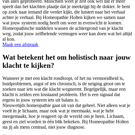
van alles geprobeerd. Misschien weet je zelf ook wel dat er meer
speelt dan het klachten plaatje dat je meekrijgt bij de dokter. Je bent
op zoek naar iemand die verder kijkt, die luistert naar het verhaal
achter je verhaal. Bij Homeopathie Holten kijken we samen naar
wat jouw systeem nodig heeft om weer in evenwicht te komen.
Homeopathische middelen wassen de achtergrond van je klacht
weg, zodat jouw zelfhelende vermogen weer kan doen wat het altijd
al kon.
Maak een afspraak
Wat betekent het om holistisch naar jouw
klacht te kijken?
Wanneer je met een klacht rondloopt, of het nu vermoeidheid is,
huidproblemen, angst of iets chronisch, is de neiging groot om te
zoeken naar iets wat die klacht wegneemt. Begrijpelijk, maar een
klacht is zelden een losstaand probleem. Het is een signaal dat
ergens in jouw systeem iets uit balans is.
Nieuwetijds homeopathie gaat uit van dat geheel. Niet alleen wat je
voelt in je lichaam, maar ook wat je meemaakt, wat je hebt
meegemaakt, hoe je reageert op de wereld om je heen. Lichaam,
geest en ziel worden in één blik bekeken. Bij Homeopathie Holten
sta jij als mens centraal, niet jouw diagnose.