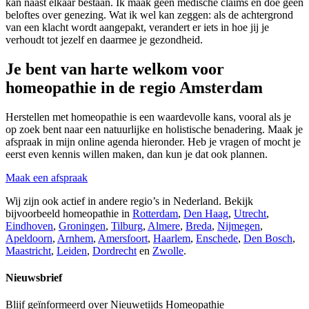
kan naast elkaar bestaan. Ik maak geen medische claims en doe geen
beloftes over genezing. Wat ik wel kan zeggen: als de achtergrond
van een klacht wordt aangepakt, verandert er iets in hoe jij je
verhoudt tot jezelf en daarmee je gezondheid.
Je bent van harte welkom voor
homeopathie in de regio Amsterdam
Herstellen met homeopathie is een waardevolle kans, vooral als je
op zoek bent naar een natuurlijke en holistische benadering. Maak je
afspraak in mijn online agenda hieronder. Heb je vragen of mocht je
eerst even kennis willen maken, dan kun je dat ook plannen.
Maak een afspraak
Wij zijn ook actief in andere regio’s in Nederland. Bekijk
bijvoorbeeld homeopathie in
Rotterdam
,
Den Haag
,
Utrecht
,
Eindhoven
,
Groningen
,
Tilburg
,
Almere
,
Breda
,
Nijmegen
,
Apeldoorn
,
Arnhem
,
Amersfoort
,
Haarlem
,
Enschede
,
Den Bosch
,
Maastricht
,
Leiden
,
Dordrecht
en
Zwolle
.
Nieuwsbrief
Blijf geïnformeerd over Nieuwetijds Homeopathie