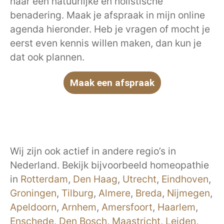
naar een natuurlijke en holistische
benadering. Maak je afspraak in mijn online
agenda hieronder. Heb je vragen of mocht je
eerst even kennis willen maken, dan kun je
dat ook plannen.
Maak een afspraak
Wij zijn ook actief in andere regio’s in
Nederland. Bekijk bijvoorbeeld homeopathie
in
Rotterdam
,
Den Haag
,
Utrecht
,
Eindhoven
,
Groningen
,
Tilburg
,
Almere
,
Breda
,
Nijmegen
,
Apeldoorn
,
Arnhem
,
Amersfoort
,
Haarlem
,
Enschede
,
Den Bosch
,
Maastricht
,
Leiden
,