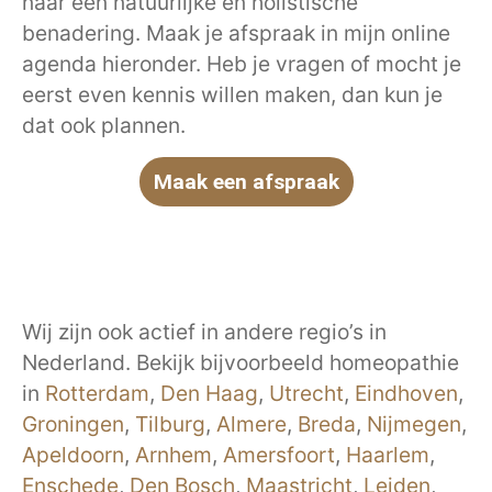
naar een natuurlijke en holistische
benadering. Maak je afspraak in mijn online
agenda hieronder. Heb je vragen of mocht je
eerst even kennis willen maken, dan kun je
dat ook plannen.
Maak een afspraak
Wij zijn ook actief in andere regio’s in
Nederland. Bekijk bijvoorbeeld homeopathie
in
Rotterdam
,
Den Haag
,
Utrecht
,
Eindhoven
,
Groningen
,
Tilburg
,
Almere
,
Breda
,
Nijmegen
,
Apeldoorn
,
Arnhem
,
Amersfoort
,
Haarlem
,
Enschede
,
Den Bosch
,
Maastricht
,
Leiden
,