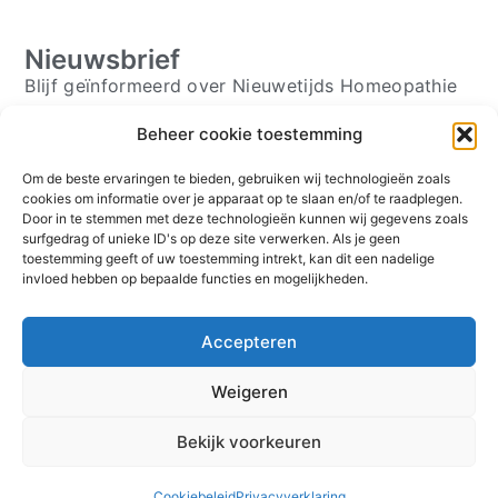
Nieuwsbrief
Blijf geïnformeerd over Nieuwetijds Homeopathie
Beheer cookie toestemming
Om de beste ervaringen te bieden, gebruiken wij technologieën zoals
Schrijf je in ⟶
cookies om informatie over je apparaat op te slaan en/of te raadplegen.
Door in te stemmen met deze technologieën kunnen wij gegevens zoals
Volg mij
surfgedrag of unieke ID's op deze site verwerken. Als je geen
toestemming geeft of uw toestemming intrekt, kan dit een nadelige
invloed hebben op bepaalde functies en mogelijkheden.
Over
Contact
Accepteren
Plan direct een afspraak
Klachtenreglement
Weigeren
© Homeopathie Holten 2026
Bekijk voorkeuren
Cookiebeleid
Privacyverklaring