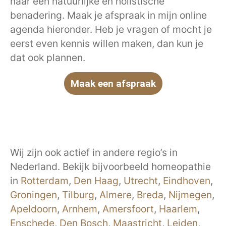
naar een natuurlijke en holistische
benadering. Maak je afspraak in mijn online
agenda hieronder. Heb je vragen of mocht je
eerst even kennis willen maken, dan kun je
dat ook plannen.
Maak een afspraak
Wij zijn ook actief in andere regio’s in
Nederland. Bekijk bijvoorbeeld homeopathie
in
Rotterdam
,
Den Haag
,
Utrecht
,
Eindhoven
,
Groningen
,
Tilburg
,
Almere
,
Breda
,
Nijmegen
,
Apeldoorn
,
Arnhem
,
Amersfoort
,
Haarlem
,
Enschede
,
Den Bosch
,
Maastricht
,
Leiden
,