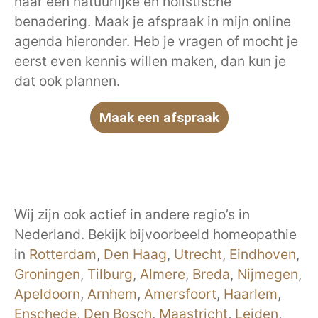
naar een natuurlijke en holistische
benadering. Maak je afspraak in mijn online
agenda hieronder. Heb je vragen of mocht je
eerst even kennis willen maken, dan kun je
dat ook plannen.
Maak een afspraak
Wij zijn ook actief in andere regio’s in
Nederland. Bekijk bijvoorbeeld homeopathie
in
Rotterdam
,
Den Haag
,
Utrecht
,
Eindhoven
,
Groningen
,
Tilburg
,
Almere
,
Breda
,
Nijmegen
,
Apeldoorn
,
Arnhem
,
Amersfoort
,
Haarlem
,
Enschede
,
Den Bosch
,
Maastricht
,
Leiden
,