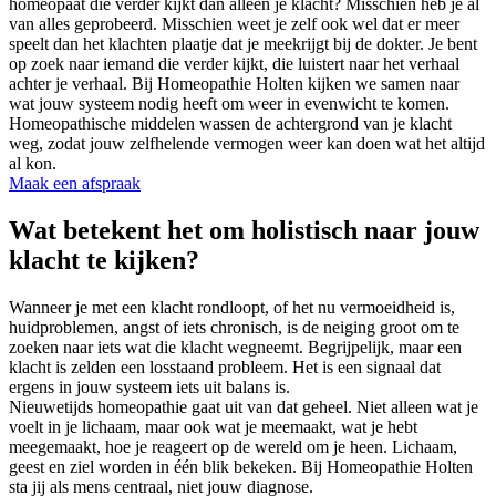
homeopaat die verder kijkt dan alleen je klacht? Misschien heb je al
van alles geprobeerd. Misschien weet je zelf ook wel dat er meer
speelt dan het klachten plaatje dat je meekrijgt bij de dokter. Je bent
op zoek naar iemand die verder kijkt, die luistert naar het verhaal
achter je verhaal. Bij Homeopathie Holten kijken we samen naar
wat jouw systeem nodig heeft om weer in evenwicht te komen.
Homeopathische middelen wassen de achtergrond van je klacht
weg, zodat jouw zelfhelende vermogen weer kan doen wat het altijd
al kon.
Maak een afspraak
Wat betekent het om holistisch naar jouw
klacht te kijken?
Wanneer je met een klacht rondloopt, of het nu vermoeidheid is,
huidproblemen, angst of iets chronisch, is de neiging groot om te
zoeken naar iets wat die klacht wegneemt. Begrijpelijk, maar een
klacht is zelden een losstaand probleem. Het is een signaal dat
ergens in jouw systeem iets uit balans is.
Nieuwetijds homeopathie gaat uit van dat geheel. Niet alleen wat je
voelt in je lichaam, maar ook wat je meemaakt, wat je hebt
meegemaakt, hoe je reageert op de wereld om je heen. Lichaam,
geest en ziel worden in één blik bekeken. Bij Homeopathie Holten
sta jij als mens centraal, niet jouw diagnose.