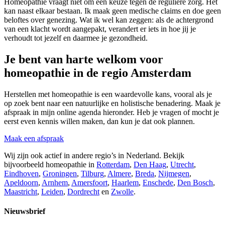
Homeopathie vraagt niet om een keuze tegen de reguliere zorg. Het
kan naast elkaar bestaan. Ik maak geen medische claims en doe geen
beloftes over genezing. Wat ik wel kan zeggen: als de achtergrond
van een klacht wordt aangepakt, verandert er iets in hoe jij je
verhoudt tot jezelf en daarmee je gezondheid.
Je bent van harte welkom voor
homeopathie in de regio Amsterdam
Herstellen met homeopathie is een waardevolle kans, vooral als je
op zoek bent naar een natuurlijke en holistische benadering. Maak je
afspraak in mijn online agenda hieronder. Heb je vragen of mocht je
eerst even kennis willen maken, dan kun je dat ook plannen.
Maak een afspraak
Wij zijn ook actief in andere regio’s in Nederland. Bekijk
bijvoorbeeld homeopathie in
Rotterdam
,
Den Haag
,
Utrecht
,
Eindhoven
,
Groningen
,
Tilburg
,
Almere
,
Breda
,
Nijmegen
,
Apeldoorn
,
Arnhem
,
Amersfoort
,
Haarlem
,
Enschede
,
Den Bosch
,
Maastricht
,
Leiden
,
Dordrecht
en
Zwolle
.
Nieuwsbrief