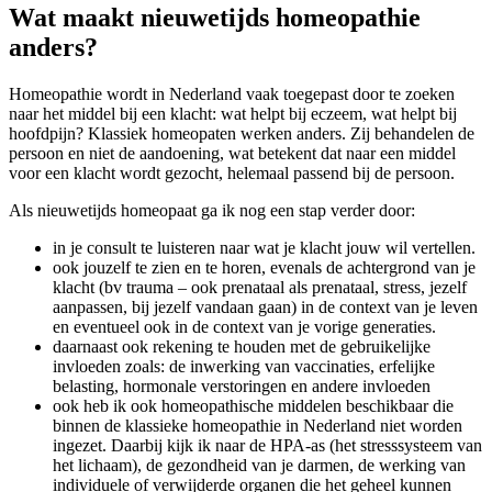
Wat maakt nieuwetijds homeopathie
anders?
Homeopathie wordt in Nederland vaak toegepast door te zoeken
naar het middel bij een klacht: wat helpt bij eczeem, wat helpt bij
hoofdpijn? Klassiek homeopaten werken anders. Zij behandelen de
persoon en niet de aandoening, wat betekent dat naar een middel
voor een klacht wordt gezocht, helemaal passend bij de persoon.
Als nieuwetijds homeopaat ga ik nog een stap verder door:
in je consult te luisteren naar wat je klacht jouw wil vertellen.
ook jouzelf te zien en te horen, evenals de achtergrond van je
klacht (bv trauma – ook prenataal als prenataal, stress, jezelf
aanpassen, bij jezelf vandaan gaan) in de context van je leven
en eventueel ook in de context van je vorige generaties.
daarnaast ook rekening te houden met de gebruikelijke
invloeden zoals: de inwerking van vaccinaties, erfelijke
belasting, hormonale verstoringen en andere invloeden
ook heb ik ook homeopathische middelen beschikbaar die
binnen de klassieke homeopathie in Nederland niet worden
ingezet. Daarbij kijk ik naar de HPA-as (het stresssysteem van
het lichaam), de gezondheid van je darmen, de werking van
individuele of verwijderde organen die het geheel kunnen