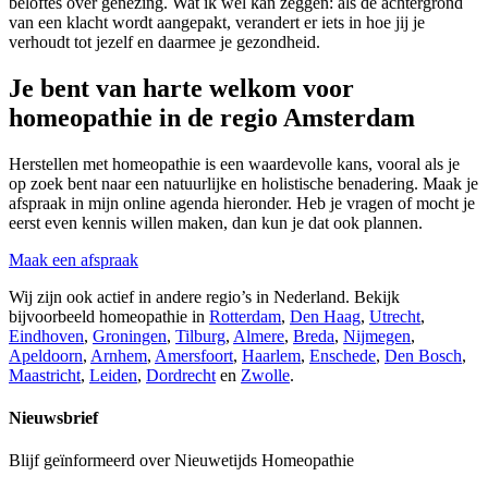
beloftes over genezing. Wat ik wel kan zeggen: als de achtergrond
van een klacht wordt aangepakt, verandert er iets in hoe jij je
verhoudt tot jezelf en daarmee je gezondheid.
Je bent van harte welkom voor
homeopathie in de regio Amsterdam
Herstellen met homeopathie is een waardevolle kans, vooral als je
op zoek bent naar een natuurlijke en holistische benadering. Maak je
afspraak in mijn online agenda hieronder. Heb je vragen of mocht je
eerst even kennis willen maken, dan kun je dat ook plannen.
Maak een afspraak
Wij zijn ook actief in andere regio’s in Nederland. Bekijk
bijvoorbeeld homeopathie in
Rotterdam
,
Den Haag
,
Utrecht
,
Eindhoven
,
Groningen
,
Tilburg
,
Almere
,
Breda
,
Nijmegen
,
Apeldoorn
,
Arnhem
,
Amersfoort
,
Haarlem
,
Enschede
,
Den Bosch
,
Maastricht
,
Leiden
,
Dordrecht
en
Zwolle
.
Nieuwsbrief
Blijf geïnformeerd over Nieuwetijds Homeopathie