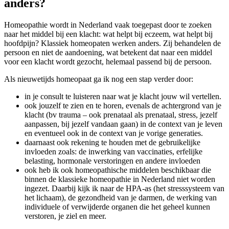
anders?
Homeopathie wordt in Nederland vaak toegepast door te zoeken
naar het middel bij een klacht: wat helpt bij eczeem, wat helpt bij
hoofdpijn? Klassiek homeopaten werken anders. Zij behandelen de
persoon en niet de aandoening, wat betekent dat naar een middel
voor een klacht wordt gezocht, helemaal passend bij de persoon.
Als nieuwetijds homeopaat ga ik nog een stap verder door:
in je consult te luisteren naar wat je klacht jouw wil vertellen.
ook jouzelf te zien en te horen, evenals de achtergrond van je
klacht (bv trauma – ook prenataal als prenataal, stress, jezelf
aanpassen, bij jezelf vandaan gaan) in de context van je leven
en eventueel ook in de context van je vorige generaties.
daarnaast ook rekening te houden met de gebruikelijke
invloeden zoals: de inwerking van vaccinaties, erfelijke
belasting, hormonale verstoringen en andere invloeden
ook heb ik ook homeopathische middelen beschikbaar die
binnen de klassieke homeopathie in Nederland niet worden
ingezet. Daarbij kijk ik naar de HPA-as (het stresssysteem van
het lichaam), de gezondheid van je darmen, de werking van
individuele of verwijderde organen die het geheel kunnen
verstoren, je ziel en meer.