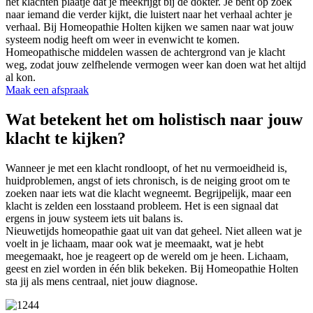
het klachten plaatje dat je meekrijgt bij de dokter. Je bent op zoek
naar iemand die verder kijkt, die luistert naar het verhaal achter je
verhaal. Bij Homeopathie Holten kijken we samen naar wat jouw
systeem nodig heeft om weer in evenwicht te komen.
Homeopathische middelen wassen de achtergrond van je klacht
weg, zodat jouw zelfhelende vermogen weer kan doen wat het altijd
al kon.
Maak een afspraak
Wat betekent het om holistisch naar jouw
klacht te kijken?
Wanneer je met een klacht rondloopt, of het nu vermoeidheid is,
huidproblemen, angst of iets chronisch, is de neiging groot om te
zoeken naar iets wat die klacht wegneemt. Begrijpelijk, maar een
klacht is zelden een losstaand probleem. Het is een signaal dat
ergens in jouw systeem iets uit balans is.
Nieuwetijds homeopathie gaat uit van dat geheel. Niet alleen wat je
voelt in je lichaam, maar ook wat je meemaakt, wat je hebt
meegemaakt, hoe je reageert op de wereld om je heen. Lichaam,
geest en ziel worden in één blik bekeken. Bij Homeopathie Holten
sta jij als mens centraal, niet jouw diagnose.