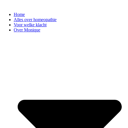
Ga
naar
Home
de
Alles over homeopathie
inhoud
Voor welke klacht
Over Monique