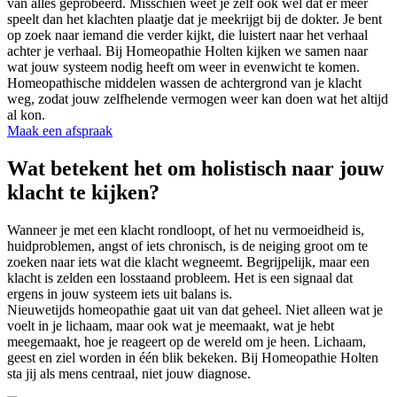
van alles geprobeerd. Misschien weet je zelf ook wel dat er meer
speelt dan het klachten plaatje dat je meekrijgt bij de dokter. Je bent
op zoek naar iemand die verder kijkt, die luistert naar het verhaal
achter je verhaal. Bij Homeopathie Holten kijken we samen naar
wat jouw systeem nodig heeft om weer in evenwicht te komen.
Homeopathische middelen wassen de achtergrond van je klacht
weg, zodat jouw zelfhelende vermogen weer kan doen wat het altijd
al kon.
Maak een afspraak
Wat betekent het om holistisch naar jouw
klacht te kijken?
Wanneer je met een klacht rondloopt, of het nu vermoeidheid is,
huidproblemen, angst of iets chronisch, is de neiging groot om te
zoeken naar iets wat die klacht wegneemt. Begrijpelijk, maar een
klacht is zelden een losstaand probleem. Het is een signaal dat
ergens in jouw systeem iets uit balans is.
Nieuwetijds homeopathie gaat uit van dat geheel. Niet alleen wat je
voelt in je lichaam, maar ook wat je meemaakt, wat je hebt
meegemaakt, hoe je reageert op de wereld om je heen. Lichaam,
geest en ziel worden in één blik bekeken. Bij Homeopathie Holten
sta jij als mens centraal, niet jouw diagnose.