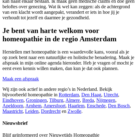
kan naast elkaar bestaan. Ik maak geen medische claims en doe geen
beloftes over genezing. Wat ik wel kan zeggen: als de achtergrond
van een klacht wordt aangepakt, verandert er iets in hoe jij je
verhoudt tot jezelf en daarmee je gezondheid.
Je bent van harte welkom voor
homeopathie in de regio Amsterdam
Herstellen met homeopathie is een waardevolle kans, vooral als je
op zoek bent naar een natuurlijke en holistische benadering. Maak je
afspraak in mijn online agenda hieronder. Heb je vragen of mocht je
eerst even kennis willen maken, dan kun je dat ook plannen.
Maak een afspraak
Wij zijn ook actief in andere regio’s in Nederland. Bekijk
bijvoorbeeld homeopathie in
Rotterdam
,
Den Haag
,
Utrecht
,
Eindhoven
,
Groningen
,
Tilburg
,
Almere
,
Breda
,
Nijmegen
,
Apeldoorn
,
Arnhem
,
Amersfoort
,
Haarlem
,
Enschede
,
Den Bosch
,
Maastricht
,
Leiden
,
Dordrecht
en
Zwolle
.
Nieuwsbrief
Blijf geïnformeerd over Nieuwetijds Homeopathie