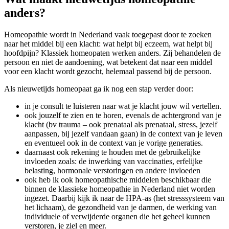
anders?
Homeopathie wordt in Nederland vaak toegepast door te zoeken
naar het middel bij een klacht: wat helpt bij eczeem, wat helpt bij
hoofdpijn? Klassiek homeopaten werken anders. Zij behandelen de
persoon en niet de aandoening, wat betekent dat naar een middel
voor een klacht wordt gezocht, helemaal passend bij de persoon.
Als nieuwetijds homeopaat ga ik nog een stap verder door:
in je consult te luisteren naar wat je klacht jouw wil vertellen.
ook jouzelf te zien en te horen, evenals de achtergrond van je
klacht (bv trauma – ook prenataal als prenataal, stress, jezelf
aanpassen, bij jezelf vandaan gaan) in de context van je leven
en eventueel ook in de context van je vorige generaties.
daarnaast ook rekening te houden met de gebruikelijke
invloeden zoals: de inwerking van vaccinaties, erfelijke
belasting, hormonale verstoringen en andere invloeden
ook heb ik ook homeopathische middelen beschikbaar die
binnen de klassieke homeopathie in Nederland niet worden
ingezet. Daarbij kijk ik naar de HPA-as (het stresssysteem van
het lichaam), de gezondheid van je darmen, de werking van
individuele of verwijderde organen die het geheel kunnen
verstoren, je ziel en meer.