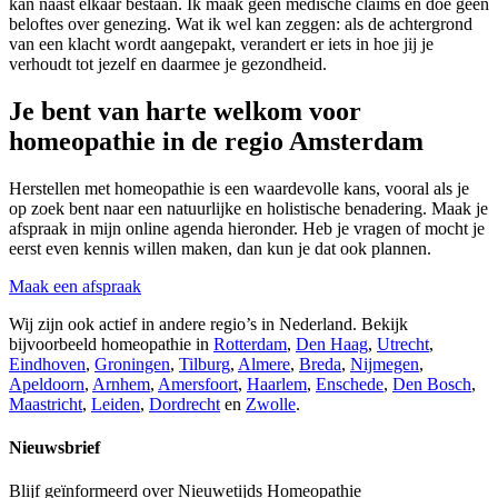
kan naast elkaar bestaan. Ik maak geen medische claims en doe geen
beloftes over genezing. Wat ik wel kan zeggen: als de achtergrond
van een klacht wordt aangepakt, verandert er iets in hoe jij je
verhoudt tot jezelf en daarmee je gezondheid.
Je bent van harte welkom voor
homeopathie in de regio Amsterdam
Herstellen met homeopathie is een waardevolle kans, vooral als je
op zoek bent naar een natuurlijke en holistische benadering. Maak je
afspraak in mijn online agenda hieronder. Heb je vragen of mocht je
eerst even kennis willen maken, dan kun je dat ook plannen.
Maak een afspraak
Wij zijn ook actief in andere regio’s in Nederland. Bekijk
bijvoorbeeld homeopathie in
Rotterdam
,
Den Haag
,
Utrecht
,
Eindhoven
,
Groningen
,
Tilburg
,
Almere
,
Breda
,
Nijmegen
,
Apeldoorn
,
Arnhem
,
Amersfoort
,
Haarlem
,
Enschede
,
Den Bosch
,
Maastricht
,
Leiden
,
Dordrecht
en
Zwolle
.
Nieuwsbrief
Blijf geïnformeerd over Nieuwetijds Homeopathie