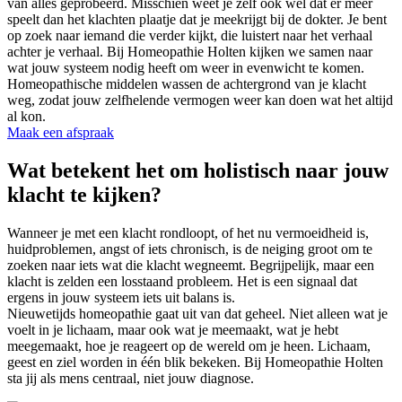
van alles geprobeerd. Misschien weet je zelf ook wel dat er meer
speelt dan het klachten plaatje dat je meekrijgt bij de dokter. Je bent
op zoek naar iemand die verder kijkt, die luistert naar het verhaal
achter je verhaal. Bij Homeopathie Holten kijken we samen naar
wat jouw systeem nodig heeft om weer in evenwicht te komen.
Homeopathische middelen wassen de achtergrond van je klacht
weg, zodat jouw zelfhelende vermogen weer kan doen wat het altijd
al kon.
Maak een afspraak
Wat betekent het om holistisch naar jouw
klacht te kijken?
Wanneer je met een klacht rondloopt, of het nu vermoeidheid is,
huidproblemen, angst of iets chronisch, is de neiging groot om te
zoeken naar iets wat die klacht wegneemt. Begrijpelijk, maar een
klacht is zelden een losstaand probleem. Het is een signaal dat
ergens in jouw systeem iets uit balans is.
Nieuwetijds homeopathie gaat uit van dat geheel. Niet alleen wat je
voelt in je lichaam, maar ook wat je meemaakt, wat je hebt
meegemaakt, hoe je reageert op de wereld om je heen. Lichaam,
geest en ziel worden in één blik bekeken. Bij Homeopathie Holten
sta jij als mens centraal, niet jouw diagnose.