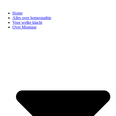
Ga
naar
Home
de
Alles over homeopathie
inhoud
Voor welke klacht
Over Monique