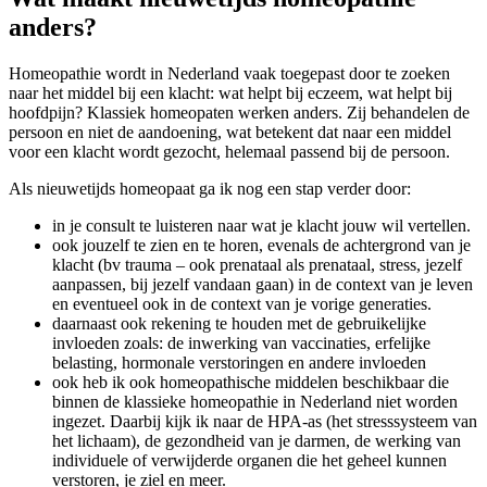
anders?
Homeopathie wordt in Nederland vaak toegepast door te zoeken
naar het middel bij een klacht: wat helpt bij eczeem, wat helpt bij
hoofdpijn? Klassiek homeopaten werken anders. Zij behandelen de
persoon en niet de aandoening, wat betekent dat naar een middel
voor een klacht wordt gezocht, helemaal passend bij de persoon.
Als nieuwetijds homeopaat ga ik nog een stap verder door:
in je consult te luisteren naar wat je klacht jouw wil vertellen.
ook jouzelf te zien en te horen, evenals de achtergrond van je
klacht (bv trauma – ook prenataal als prenataal, stress, jezelf
aanpassen, bij jezelf vandaan gaan) in de context van je leven
en eventueel ook in de context van je vorige generaties.
daarnaast ook rekening te houden met de gebruikelijke
invloeden zoals: de inwerking van vaccinaties, erfelijke
belasting, hormonale verstoringen en andere invloeden
ook heb ik ook homeopathische middelen beschikbaar die
binnen de klassieke homeopathie in Nederland niet worden
ingezet. Daarbij kijk ik naar de HPA-as (het stresssysteem van
het lichaam), de gezondheid van je darmen, de werking van
individuele of verwijderde organen die het geheel kunnen
verstoren, je ziel en meer.