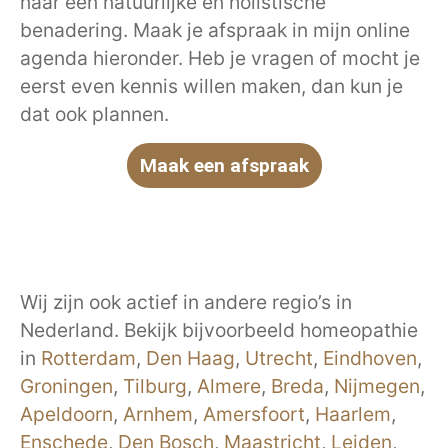
naar een natuurlijke en holistische
benadering. Maak je afspraak in mijn online
agenda hieronder. Heb je vragen of mocht je
eerst even kennis willen maken, dan kun je
dat ook plannen.
Maak een afspraak
Wij zijn ook actief in andere regio’s in
Nederland. Bekijk bijvoorbeeld homeopathie
in
Rotterdam
,
Den Haag
,
Utrecht
,
Eindhoven
,
Groningen
,
Tilburg
,
Almere
,
Breda
,
Nijmegen
,
Apeldoorn
,
Arnhem
,
Amersfoort
,
Haarlem
,
Enschede
,
Den Bosch
,
Maastricht
,
Leiden
,