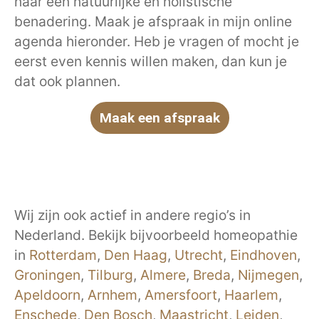
naar een natuurlijke en holistische
benadering. Maak je afspraak in mijn online
agenda hieronder. Heb je vragen of mocht je
eerst even kennis willen maken, dan kun je
dat ook plannen.
Maak een afspraak
Wij zijn ook actief in andere regio’s in
Nederland. Bekijk bijvoorbeeld homeopathie
in
Rotterdam
,
Den Haag
,
Utrecht
,
Eindhoven
,
Groningen
,
Tilburg
,
Almere
,
Breda
,
Nijmegen
,
Apeldoorn
,
Arnhem
,
Amersfoort
,
Haarlem
,
Enschede
,
Den Bosch
,
Maastricht
,
Leiden
,