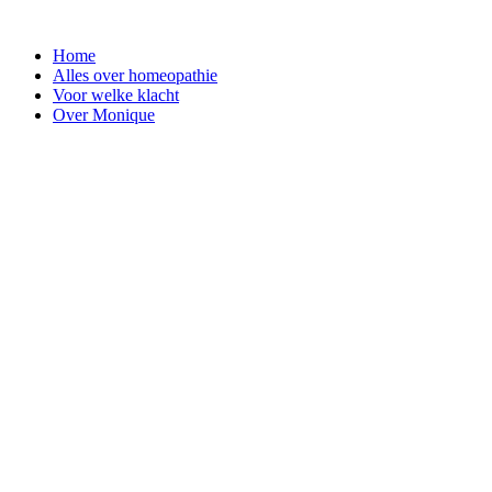
Ga
naar
Home
de
Alles over homeopathie
inhoud
Voor welke klacht
Over Monique