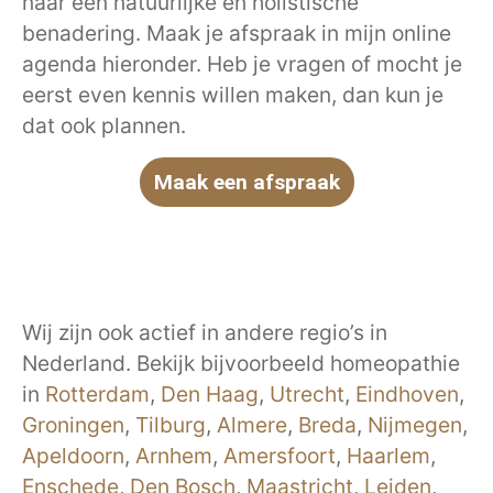
naar een natuurlijke en holistische
benadering. Maak je afspraak in mijn online
agenda hieronder. Heb je vragen of mocht je
eerst even kennis willen maken, dan kun je
dat ook plannen.
Maak een afspraak
Wij zijn ook actief in andere regio’s in
Nederland. Bekijk bijvoorbeeld homeopathie
in
Rotterdam
,
Den Haag
,
Utrecht
,
Eindhoven
,
Groningen
,
Tilburg
,
Almere
,
Breda
,
Nijmegen
,
Apeldoorn
,
Arnhem
,
Amersfoort
,
Haarlem
,
Enschede
,
Den Bosch
,
Maastricht
,
Leiden
,