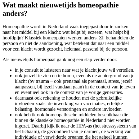
Wat maakt nieuwetijds homeopathie
anders?
Homeopathie wordt in Nederland vaak toegepast door te zoeken
naar het middel bij een klacht: wat helpt bij eczeem, wat helpt bij
hoofdpijn? Klassiek homeopaten werken anders. Zij behandelen de
persoon en niet de aandoening, wat betekent dat naar een middel
voor een klacht wordt gezocht, helemaal passend bij de persoon.
Als nieuwetijds homeopaat ga ik nog een stap verder door:
in je consult te luisteren naar wat je klacht jouw wil vertellen.
ook jouzelf te zien en te horen, evenals de achtergrond van je
klacht (bv trauma – ook prenataal als prenataal, stress, jezelf
aanpassen, bij jezelf vandaan gaan) in de context van je leven
en eventueel ook in de context van je vorige generaties.
daarnaast ook rekening te houden met de gebruikelijke
invloeden zoals: de inwerking van vaccinaties, erfelijke
belasting, hormonale verstoringen en andere invloeden
ook heb ik ook homeopathische middelen beschikbaar die
binnen de klassieke homeopathie in Nederland niet worden
ingezet. Daarbij kijk ik naar de HPA-as (het stresssysteem van
het lichaam), de gezondheid van je darmen, de werking van
individuele of verwijderde organen die het geheel kunnen