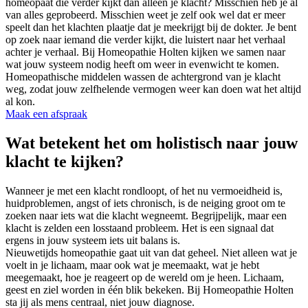
homeopaat die verder kijkt dan alleen je klacht? Misschien heb je al
van alles geprobeerd. Misschien weet je zelf ook wel dat er meer
speelt dan het klachten plaatje dat je meekrijgt bij de dokter. Je bent
op zoek naar iemand die verder kijkt, die luistert naar het verhaal
achter je verhaal. Bij Homeopathie Holten kijken we samen naar
wat jouw systeem nodig heeft om weer in evenwicht te komen.
Homeopathische middelen wassen de achtergrond van je klacht
weg, zodat jouw zelfhelende vermogen weer kan doen wat het altijd
al kon.
Maak een afspraak
Wat betekent het om holistisch naar jouw
klacht te kijken?
Wanneer je met een klacht rondloopt, of het nu vermoeidheid is,
huidproblemen, angst of iets chronisch, is de neiging groot om te
zoeken naar iets wat die klacht wegneemt. Begrijpelijk, maar een
klacht is zelden een losstaand probleem. Het is een signaal dat
ergens in jouw systeem iets uit balans is.
Nieuwetijds homeopathie gaat uit van dat geheel. Niet alleen wat je
voelt in je lichaam, maar ook wat je meemaakt, wat je hebt
meegemaakt, hoe je reageert op de wereld om je heen. Lichaam,
geest en ziel worden in één blik bekeken. Bij Homeopathie Holten
sta jij als mens centraal, niet jouw diagnose.