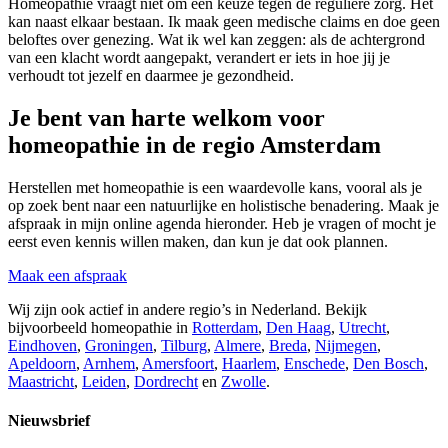
Homeopathie vraagt niet om een keuze tegen de reguliere zorg. Het
kan naast elkaar bestaan. Ik maak geen medische claims en doe geen
beloftes over genezing. Wat ik wel kan zeggen: als de achtergrond
van een klacht wordt aangepakt, verandert er iets in hoe jij je
verhoudt tot jezelf en daarmee je gezondheid.
Je bent van harte welkom voor
homeopathie in de regio Amsterdam
Herstellen met homeopathie is een waardevolle kans, vooral als je
op zoek bent naar een natuurlijke en holistische benadering. Maak je
afspraak in mijn online agenda hieronder. Heb je vragen of mocht je
eerst even kennis willen maken, dan kun je dat ook plannen.
Maak een afspraak
Wij zijn ook actief in andere regio’s in Nederland. Bekijk
bijvoorbeeld homeopathie in
Rotterdam
,
Den Haag
,
Utrecht
,
Eindhoven
,
Groningen
,
Tilburg
,
Almere
,
Breda
,
Nijmegen
,
Apeldoorn
,
Arnhem
,
Amersfoort
,
Haarlem
,
Enschede
,
Den Bosch
,
Maastricht
,
Leiden
,
Dordrecht
en
Zwolle
.
Nieuwsbrief