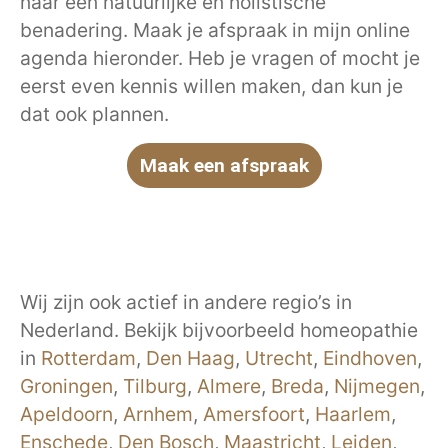
naar een natuurlijke en holistische
benadering. Maak je afspraak in mijn online
agenda hieronder. Heb je vragen of mocht je
eerst even kennis willen maken, dan kun je
dat ook plannen.
Maak een afspraak
Wij zijn ook actief in andere regio’s in
Nederland. Bekijk bijvoorbeeld homeopathie
in
Rotterdam
,
Den Haag
,
Utrecht
,
Eindhoven
,
Groningen
,
Tilburg
,
Almere
,
Breda
,
Nijmegen
,
Apeldoorn
,
Arnhem
,
Amersfoort
,
Haarlem
,
Enschede
,
Den Bosch
,
Maastricht
,
Leiden
,