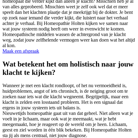
homeopaat die verder kijkt dan alleen je klacht? Misschien heb je al
van alles geprobeerd. Misschien weet je zelf ook wel dat er meer
speelt dan het klachten plaatje dat je meekrijgt bij de dokter. Je bent
op zoek naar iemand die verder kijkt, die luistert naar het verhaal
achter je verhaal. Bij Homeopathie Holten kijken we samen naar
wat jouw systeem nodig heeft om weer in evenwicht te komen.
Homeopathische middelen wassen de achtergrond van je klacht
weg, zodat jouw zelfhelende vermogen weer kan doen wat het altijd
al kon.
Maak een afspraak
Wat betekent het om holistisch naar jouw
klacht te kijken?
Wanneer je met een klacht rondloopt, of het nu vermoeidheid is,
huidproblemen, angst of iets chronisch, is de neiging groot om te
zoeken naar iets wat die klacht wegneemt. Begrijpelijk, maar een
klacht is zelden een losstaand probleem. Het is een signaal dat
ergens in jouw systeem iets uit balans is.
Nieuwetijds homeopathie gaat uit van dat geheel. Niet alleen wat je
voelt in je lichaam, maar ook wat je meemaakt, wat je hebt
meegemaakt, hoe je reageert op de wereld om je heen. Lichaam,
geest en ziel worden in één blik bekeken. Bij Homeopathie Holten
sta jij als mens centraal, niet jouw diagnose.