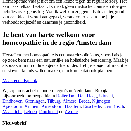
Homeopathie vraagt niet om een keuze tegen de reguliere zorg. Het
kan naast elkaar bestaan. Ik maak geen medische claims en doe geen
beloftes over genezing. Wat ik wel kan zeggen: als de achtergrond
van een klacht wordt aangepakt, verandert er iets in hoe jij je
verhoudt tot jezelf en daarmee je gezondheid.
Je bent van harte welkom voor
homeopathie in de regio Amsterdam
Herstellen met homeopathie is een waardevolle kans, vooral als je
op zoek bent naar een natuurlijke en holistische benadering. Maak je
afspraak in mijn online agenda hieronder. Heb je vragen of mocht je
eerst even kennis willen maken, dan kun je dat ook plannen.
Maak een afspraak
Wij zijn ook actief in andere regio’s in Nederland. Bekijk
bijvoorbeeld homeopathie in
Rotterdam
,
Den Haag
,
Utrecht
,
Eindhoven
,
Groningen
,
Tilburg
,
Almere
,
Breda
,
Nijmegen
,
Apeldoorn
,
Arnhem
,
Amersfoort
,
Haarlem
,
Enschede
,
Den Bosch
,
Maastricht
,
Leiden
,
Dordrecht
en
Zwolle
.
Nieuwsbrief