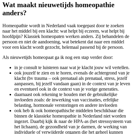
Wat maakt nieuwetijds homeopathie
anders?
Homeopathie wordt in Nederland vaak toegepast door te zoeken
naar het middel bij een klacht: wat helpt bij eczeem, wat helpt bij
hoofdpijn? Klassiek homeopaten werken anders. Zij behandelen de
persoon en niet de aandoening, wat betekent dat naar een middel
voor een klacht wordt gezocht, helemaal passend bij de persoon.
Als nieuwetijds homeopaat ga ik nog een stap verder door:
in je consult te luisteren naar wat je klacht jouw wil vertellen.
ook jouzelf te zien en te horen, evenals de achtergrond van je
klacht (bv trauma – ook prenataal als prenataal, stress, jezelf
aanpassen, bij jezelf vandaan gaan) in de context van je leven
en eventueel ook in de context van je vorige generaties.
daarnaast ook rekening te houden met de gebruikelijke
invloeden zoals: de inwerking van vaccinaties, erfelijke
belasting, hormonale verstoringen en andere invloeden
ook heb ik ook homeopathische middelen beschikbaar die
binnen de klassieke homeopathie in Nederland niet worden
ingezet. Daarbij kijk ik naar de HPA-as (het stresssysteem van
het lichaam), de gezondheid van je darmen, de werking van
individuele of verwijderde organen die het geheel kunnen