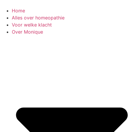
Ga
naar
Home
de
Alles over homeopathie
inhoud
Voor welke klacht
Over Monique